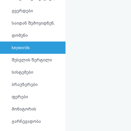
აღდგენა
გვერდები
HTML
საიდან შემოვიდნენ,
კოდი
დომენი
სალიცენზიო
keywords
შეთანხმება
შესვლის წერტილი
და
სისტემები
პასუხისმგებლობის
ბრაუზერები
უარყოფა
ფერები
მონიტორის
გარჩევადობა