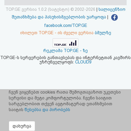
აღდგენა
TOP.GE ვერსია 1.0.2 (სატესტო) © 2002-2026
|
სალიცენზიო
შეთანხმება და პასუხისმგებლობის უარყოფა
|
HTML
facebook.com/TOP.GE
კოდი
იხილეთ TOP.GE - ის ძველი ვერსია
ბმულზე
სალიცენზიო
რეკლამა TOP.GE - ზე
შეთანხმება
TOP.GE-ს სერვერების განთავსებას და ინტერნეტთან კავშირს
უზრუნველყოფს:
CLOUD9
და
პასუხისმგებლობის
უარყოფა
ჩვენ ვიყენებთ cookies რათა შემოგთავაზოთ უკეთესი
სერვისი და მეტი კომფორტულობა. ჩვენი საიტით
სარგებლობით თქვენ ავტომატურად ეთანხმებით
საიტის
წესებსა და პირობებს
დახურვა