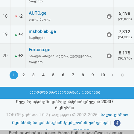
რადიო
AUTO.ge
5,498
18.
-2
(26,526)
ავტო მოტო
mshoblebi.ge
7,312
19.
+4
(24,383)
ბავშვები
Fortuna.ge
8,175
20.
+2
ახალი ამბები, მედია, ტელევიზია,
(30,970)
რადიო
1
2
3
4
5
6
7
8
9
10
ქართული პროვაიდერების რეიტინგი
სულ რეიტინგში დარეგისტრირებულია
20307
რესურსი
TOP.GE ვერსია 1.0.2 (სატესტო) © 2002-2026
|
სალიცენზიო
შეთანხმება და პასუხისმგებლობის უარყოფა
|
facebook.com/TOP.GE
ჩვენ ვიყენებთ cookies რათა შემოგთავაზოთ უკეთესი