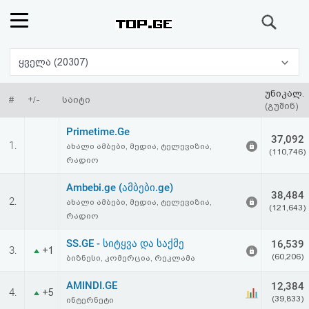
ძიება
რეიტინგი
ყველა (20307)
(მთავარი)
უნიკალ.
#
+/-
საიტი
(გუშინ)
ფოსტა
Primetime.Ge
37,092
1.
ახალი ამბები, მედია, ტელევიზია,
(110,746)
კითხვა-
რადიო
პასუხი
Ambebi.ge (ამბები.ge)
38,484
2.
ახალი ამბები, მედია, ტელევიზია,
(121,643)
რადიო
ავტორიზაცია
SS.GE - სიტყვა და საქმე
16,539
3.
+1
რეგისტრაცია
(60,206)
ბიზნესი, კომერცია, რეკლამა
AMINDI.GE
12,384
4.
პაროლის
+5
(39,833)
ინტერნეტი