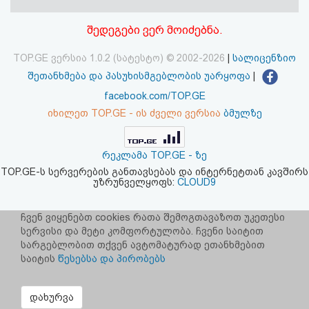
აღდგენა
შედეგები ვერ მოიძებნა.
HTML
TOP.GE ვერსია 1.0.2 (სატესტო) © 2002-2026
|
სალიცენზიო
კოდი
შეთანხმება და პასუხისმგებლობის უარყოფა
|
facebook.com/TOP.GE
სალიცენზიო
იხილეთ TOP.GE - ის ძველი ვერსია
ბმულზე
შეთანხმება
რეკლამა TOP.GE - ზე
და
TOP.GE-ს სერვერების განთავსებას და ინტერნეტთან კავშირს
უზრუნველყოფს:
CLOUD9
პასუხისმგებლობის
უარყოფა
ჩვენ ვიყენებთ cookies რათა შემოგთავაზოთ უკეთესი
სერვისი და მეტი კომფორტულობა. ჩვენი საიტით
სარგებლობით თქვენ ავტომატურად ეთანხმებით
საიტის
წესებსა და პირობებს
დახურვა