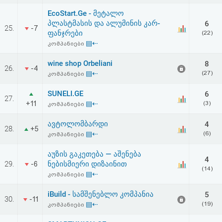
აღდგენა
EcoStart.Ge - მეტალო
პლასტმასის და ალუმინის კარ-
6
25.
-7
HTML
ფანჯრები
(22)
▤⇠
კომპანიები
კოდი
wine shop Orbeliani
8
26.
-4
▤⇠
(27)
კომპანიები
სალიცენზიო
SUNELI.GE
6
შეთანხმება
27.
+11
▤⇠
(3)
კომპანიები
და
ავტოლომბარდი
4
28.
+5
პასუხისმგებლობის
▤⇠
(6)
კომპანიები
უარყოფა
აუზის გაკეთება — აშენება
4
29.
ნებისმიერი დიზაინით
-6
(14)
▤⇠
კომპანიები
iBuild - სამშენებლო კომპანია
5
30.
-11
▤⇠
(19)
კომპანიები