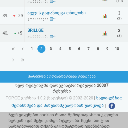
▤⇠
(10)
კომპანიები
ავეჯის გადაზიდვა თბილისი
3
39.
-39
▤⇠
(2)
კომპანიები
BRILI.GE
3
40.
+5
▤⇠
(3)
კომპანიები
1
2
3
4
5
6
7
8
9
10
ქართული პროვაიდერების რეიტინგი
სულ რეიტინგში დარეგისტრირებულია
20307
რესურსი
TOP.GE ვერსია 1.0.2 (სატესტო) © 2002-2026
|
სალიცენზიო
შეთანხმება და პასუხისმგებლობის უარყოფა
|
facebook.com/TOP.GE
ჩვენ ვიყენებთ cookies რათა შემოგთავაზოთ უკეთესი
სერვისი და მეტი კომფორტულობა. ჩვენი საიტით
იხილეთ TOP.GE - ის ძველი ვერსია
ბმულზე
სარგებლობით თქვენ ავტომატურად ეთანხმებით