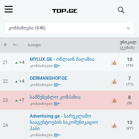
ძიება
რეიტინგი
კომპანიები (646)
(მთავარი)
უნიკალ.
#
+/-
საიტი
(გუშინ)
ფოსტა
MYLUX.GE - ონლაინ მაღაზია
10
21.
+4
▤⇠
(14)
კომპანიები
კითხვა-
GERMANSHOP.GE
7
22.
+4
პასუხი
▤⇠
(11)
კომპანიები
სამშენებლო კომპანია
8
ავტორიზაცია
23.
+7
▤⇠
(9)
კომპანიები
რეგისტრაცია
Advertising.ge - სარეკლამო
სააგენტოების საკომუნიკაციო
13
24.
ჰაბი
(27)
პაროლის
▤⇠
კომპანიები