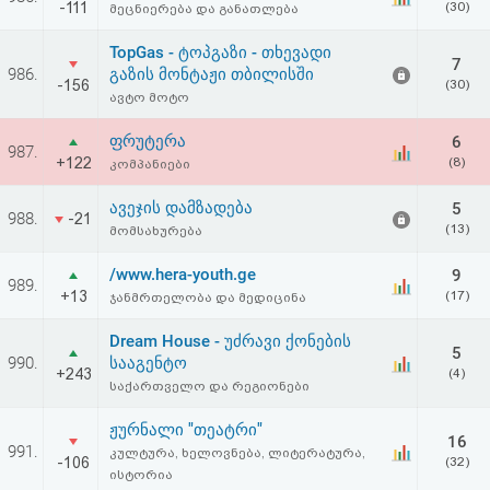
-111
(30)
მეცნიერება და განათლება
აღდგენა
TopGas - ტოპგაზი - თხევადი
7
HTML
986.
გაზის მონტაჟი თბილისში
-156
(30)
ავტო მოტო
კოდი
ფრუტერა
6
987.
+122
(8)
კომპანიები
სალიცენზიო
ავეჯის დამზადება
5
შეთანხმება
988.
-21
(13)
მომსახურება
და
/www.hera-youth.ge
9
989.
პასუხისმგებლობის
+13
(17)
ჯანმრთელობა და მედიცინა
უარყოფა
Dream House - უძრავი ქონების
5
990.
სააგენტო
+243
(4)
საქართველო და რეგიონები
ჟურნალი "თეატრი"
16
991.
კულტურა, ხელოვნება, ლიტერატურა,
-106
(32)
ისტორია