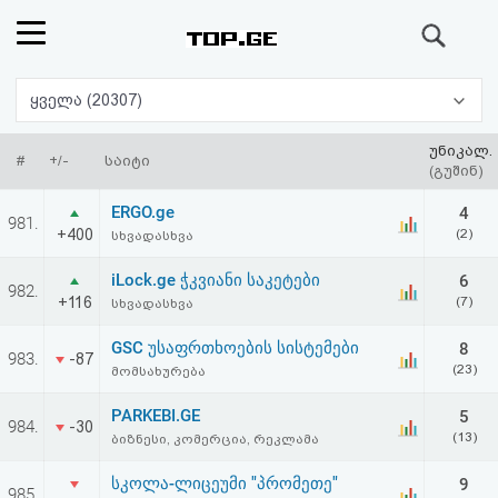
ძიება
რეიტინგი
ყველა (20307)
(მთავარი)
უნიკალ.
#
+/-
საიტი
(გუშინ)
ფოსტა
ERGO.ge
4
981.
+400
(2)
სხვადასხვა
კითხვა-
iLock.ge ჭკვიანი საკეტები
6
982.
პასუხი
+116
(7)
სხვადასხვა
GSC უსაფრთხოების სისტემები
8
ავტორიზაცია
983.
-87
(23)
მომსახურება
რეგისტრაცია
PARKEBI.GE
5
984.
-30
(13)
ბიზნესი, კომერცია, რეკლამა
პაროლის
სკოლა-ლიცეუმი "პრომეთე"
9
985.