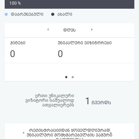
0
100 %
აღდგენა
%
დაბრუნებული
ახალი
HTML
‹
›
დღეს
კოდი
ჰიტები
უნიკალური ვიზიტორები
სალიცენზიო
0
0
შეთანხმება
და
პასუხისმგებლობის
უარყოფა
ერთი უნიკალური
1
ვიზიტორი საშუალოდ
გვერდს
ათვალიერებს
რეგისტრაციიდან ყოველდღიურად
‹
›
უნიკალური მომხმარებელბის ჯამური