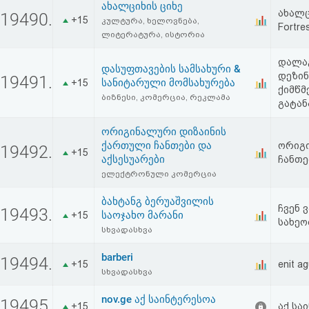
ახალციხის ციხე
ახალცი
19490.
+15
კულტურა, ხელოვნება,
Fortre
ლიტერატურა, ისტორია
დალაგ
დასუფთავების სამსახური &
დეზინ
19491.
სანიტარული მომსახურება
+15
ქიმწმ
ბიზნესი, კომერცია, რეკლამა
გატან
ორიგინალური დიზაინის
ქართული ჩანთები და
ორიგ
19492.
+15
აქსესუარები
ჩანთე
ელექტრონული კომერცია
ბახტანგ ბერუაშვილის
ჩვენ 
19493.
საოჯახო მარანი
+15
სახეო
სხვადასხვა
barberi
19494.
+15
enit ag
სხვადასხვა
nov.ge აქ საინტერესოა
19495.
+15
აქ სა