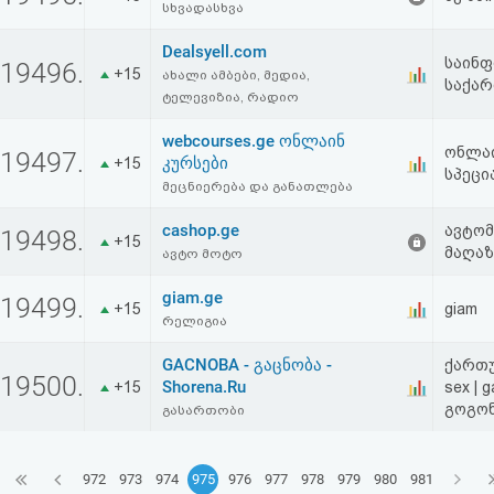
სხვადასხვა
Dealsyell.com
საინფ
19496.
+15
ახალი ამბები, მედია,
საქა
ტელევიზია, რადიო
webcourses.ge ონლაინ
ონლაი
19497.
კურსები
+15
სპეცი
მეცნიერება და განათლება
cashop.ge
ავტომ
19498.
+15
მაღაზ
ავტო მოტო
giam.ge
19499.
+15
giam
რელიგია
GACNOBA - გაცნობა -
ქართუ
19500.
Shorena.Ru
+15
sex | 
გოგონე
გასართობი
972
973
974
975
976
977
978
979
980
981