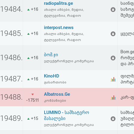
radiopalitra.ge
საინფ
აღდგენა
19484.
+16
საზო
ახალი ამბები, მედია,
შემეც
ტელევიზია, რადიო
HTML
interpost.news
კოდი
19485.
+16
ყველა
ახალი ამბები, მედია,
ტელევიზია, რადიო
სალიცენზიო
Bom.g
ბომ.ჯი
19486.
შეთანხმება
+16
რომელ
ელექტრონული კომერცია
და პრ
და
KinoHD
ფილმე
19487.
+16
პასუხისმგებლობის
პორტ
გასართობი
უარყოფა
Albatross.Ge
19488.
კარ-ფ
-17511
კომპანიები
LUMINO - სამხატვრო
სამხა
19489.
მასალები
+15
უმაღლ
ტილო 
ელექტრონული კომერცია