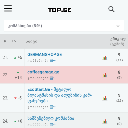
ძიება
რეიტინგი
კომპანიები (646)
(მთავარი)
უნიკალ.
#
+/-
საიტი
(გუშინ)
ფოსტა
GERMANSHOP.GE
9
21.
+5
▤⇠
(11)
კომპანიები
კითხვა-
coffeegarage.ge
8
22.
პასუხი
+13
▤⇠
(5)
კომპანიები
EcoStart.Ge - მეტალო
ავტორიზაცია
პლასტმასის და ალუმინის კარ-
9
23.
-5
ფანჯრები
(22)
რეგისტრაცია
▤⇠
კომპანიები
სამშენებლო კომპანია
9
24.
პაროლის
+6
▤⇠
(9)
კომპანიები