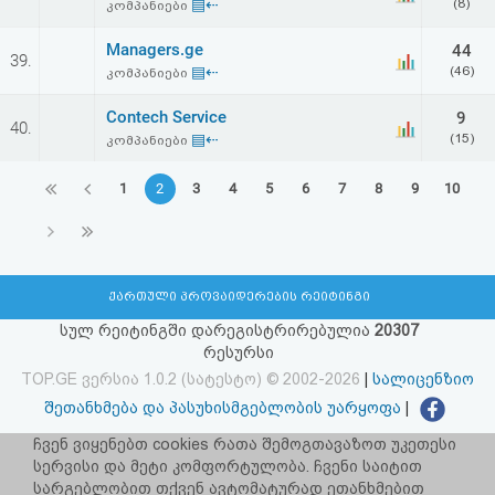
▤⇠
(8)
კომპანიები
Managers.ge
44
39.
▤⇠
(46)
კომპანიები
Contech Service
9
40.
▤⇠
(15)
კომპანიები
1
2
3
4
5
6
7
8
9
10
ქართული პროვაიდერების რეიტინგი
სულ რეიტინგში დარეგისტრირებულია
20307
რესურსი
TOP.GE ვერსია 1.0.2 (სატესტო) © 2002-2026
|
სალიცენზიო
შეთანხმება და პასუხისმგებლობის უარყოფა
|
facebook.com/TOP.GE
ჩვენ ვიყენებთ cookies რათა შემოგთავაზოთ უკეთესი
სერვისი და მეტი კომფორტულობა. ჩვენი საიტით
იხილეთ TOP.GE - ის ძველი ვერსია
ბმულზე
სარგებლობით თქვენ ავტომატურად ეთანხმებით