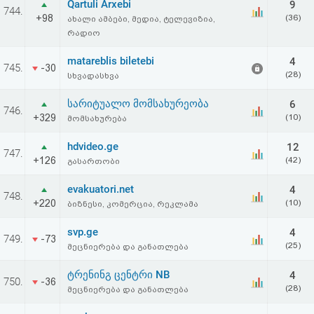
Qartuli Arxebi
9
აღდგენა
744.
+98
(36)
ახალი ამბები, მედია, ტელევიზია,
რადიო
HTML
matareblis biletebi
4
745.
-30
კოდი
(28)
სხვადასხვა
სარიტუალო მომსახურეობა
6
სალიცენზიო
746.
+329
(10)
მომსახურება
შეთანხმება
hdvideo.ge
12
747.
+126
(42)
და
გასართობი
პასუხისმგებლობის
evakuatori.net
4
748.
+220
(10)
ბიზნესი, კომერცია, რეკლამა
უარყოფა
svp.ge
4
749.
-73
(25)
მეცნიერება და განათლება
ტრენინგ ცენტრი NB
4
750.
-36
(28)
მეცნიერება და განათლება