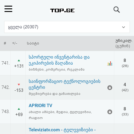
ძიება
რეიტინგი
ყველა (20307)
(მთავარი)
უნიკალ.
#
+/-
საიტი
(გუშინ)
ფოსტა
სპორტული ინვენტარისა და
8
741.
ეკიპირების მაღაზია
+131
(28)
კითხვა-
ბიზნესი, კომერცია, რეკლამა
პასუხი
საინფორმაციო ტექნოლოგიების
4
742.
ცენტრი
-153
(42)
მეცნიერება და განათლება
ავტორიზაცია
APRIORI TV
8
რეგისტრაცია
743.
ახალი ამბები, მედია, ტელევიზია,
+69
(33)
რადიო
პაროლის
Televiziatv.com - ტელევიზიები -