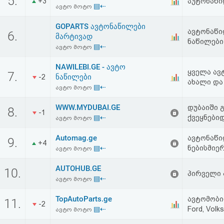
5.
+3
აუტონაწი
▤⇠
აღდგენა
ავტო მოტო
GOPARTS ავტონაწილები
ავტონაწი
6.
HTML
მარტივად
ნაწილები
▤⇠
ავტო მოტო
კოდი
NAWILEBI.GE - ავტო
ყველა ავ
7.
ნაწილები
-2
სალიცენზიო
ახალი და
▤⇠
ავტო მოტო
შეთანხმება
WWW.MYDUBAI.GE
დუბაიში 
8.
-1
და
▤⇠
ქვეყნები
ავტო მოტო
პასუხისმგებლობის
Automag.ge
ავტონაწი
9.
+4
▤⇠
ნებისმიერ
ავტო მოტო
უარყოფა
AUTOHUB.GE
10.
პირველი
▤⇠
ავტო მოტო
TopAutoParts.ge
ავტომობილე
11.
-2
▤⇠
Ford, Volk
ავტო მოტო