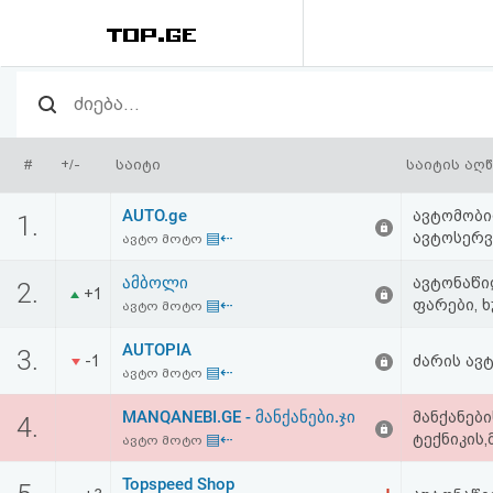
რეიტინგი
(მთავარი)
#
+/-
საიტი
საიტის აღ
ფოსტა
AUTO.ge
ავტომობი
1.
▤⇠
ავტოსერვ
ავტო მოტო
კითხვა-
ამბოლი
ავტონაწილ
2.
პასუხი
+1
▤⇠
ფარები, ხ
ავტო მოტო
AUTOPIA
ავტორიზაცია
3.
-1
ძარის ავ
▤⇠
ავტო მოტო
რეგისტრაცია
MANQANEBI.GE - მანქანები.ჯი
მანქანები
4.
▤⇠
ტექნიკის,
ავტო მოტო
პაროლის
Topspeed Shop