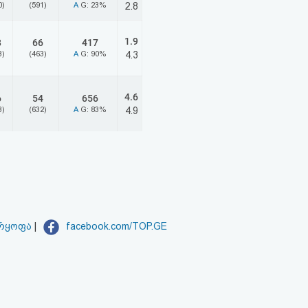
0)
(591)
A
G: 23%
2.8
1.9
8
66
417
3)
(463)
A
G: 90%
4.3
4.6
6
54
656
3)
(632)
A
G: 83%
4.9
არყოფა
|
facebook.com/TOP.GE