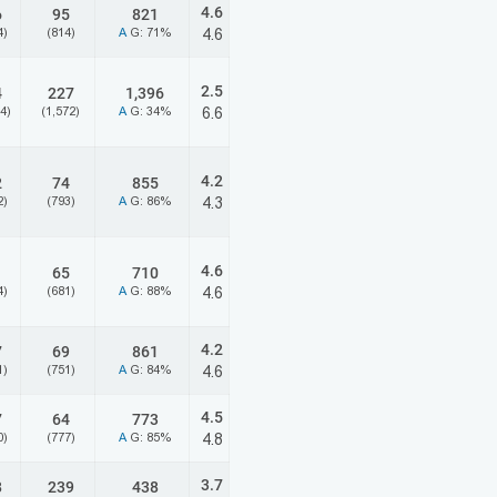
4.6
6
95
821
4)
(814)
A
G: 71%
4.6
2.5
4
227
1,396
4)
(1,572)
A
G: 34%
6.6
4.2
2
74
855
2)
(793)
A
G: 86%
4.3
4.6
1
65
710
4)
(681)
A
G: 88%
4.6
4.2
7
69
861
1)
(751)
A
G: 84%
4.6
4.5
7
64
773
0)
(777)
A
G: 85%
4.8
3.7
8
239
438