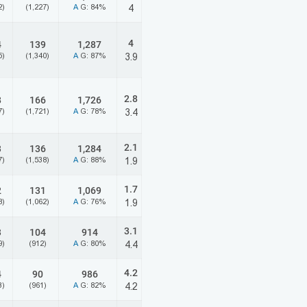
2)
(1,227)
A
G: 84%
4
4
4
139
1,287
5)
(1,340)
A
G: 87%
3.9
2.8
8
166
1,726
7)
(1,721)
A
G: 78%
3.4
2.1
3
136
1,284
7)
(1,538)
A
G: 88%
1.9
1.7
2
131
1,069
8)
(1,062)
A
G: 76%
1.9
3.1
3
104
914
9)
(912)
A
G: 80%
4.4
4.2
4
90
986
3)
(961)
A
G: 82%
4.2