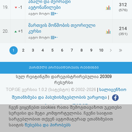
ახალი და მეორადი
312
19.
ავტონაწილები
-1
(576)
▤⇠
ავტო მოტო
მართვის მოწმობის თეორიული
214
20.
კურსი
+1
(351)
▤⇠
ავტო მოტო
1
2
3
4
5
6
7
8
9
10
ქართული პროვაიდერების რეიტინგი
სულ რეიტინგში დარეგისტრირებულია
20309
რესურსი
TOP.GE ვერსია 1.0.2 (სატესტო) © 2002-2026
|
სალიცენზიო
შეთანხმება და პასუხისმგებლობის უარყოფა
|
facebook.com/TOP.GE
ჩვენ ვიყენებთ cookies რათა შემოგთავაზოთ უკეთესი
სერვისი და მეტი კომფორტულობა. ჩვენი საიტით
იხილეთ TOP.GE - ის ძველი ვერსია
ბმულზე
სარგებლობით თქვენ ავტომატურად ეთანხმებით
საიტის
წესებსა და პირობებს
რეკლამა TOP.GE - ზე