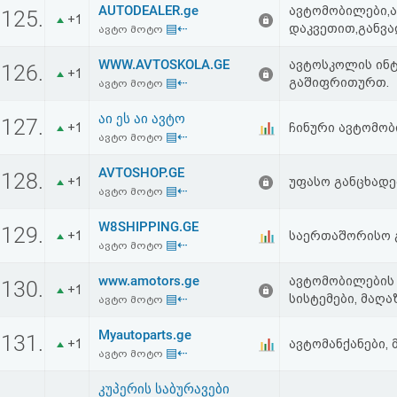
AUTODEALER.ge
ავტომობილები,ა
აღდგენა
125.
+1
▤⇠
დაკვეთით,განვად
ავტო მოტო
HTML
WWW.AVTOSKOLA.GE
ავტოსკოლის ინტ
126.
+1
▤⇠
გაშიფრითურთ.
ავტო მოტო
კოდი
აი ეს აი ავტო
127.
+1
ჩინური ავტომო
▤⇠
სალიცენზიო
ავტო მოტო
შეთანხმება
AVTOSHOP.GE
128.
+1
უფასო განცხადე
▤⇠
ავტო მოტო
და
W8SHIPPING.GE
129.
+1
საერთაშორისო გ
პასუხისმგებლობის
▤⇠
ავტო მოტო
უარყოფა
www.amotors.ge
ავტომობილების 
130.
+1
▤⇠
სისტემები, მაღა
ავტო მოტო
Myautoparts.ge
131.
+1
ავტომანქანები,
▤⇠
ავტო მოტო
კუპერის საბურავები