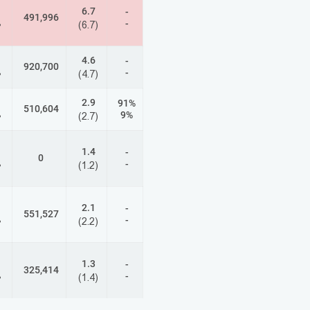
6.7
-
491,996
-
%
(6.7)
4.6
-
920,700
-
%
(4.7)
2.9
91%
510,604
9%
%
(2.7)
1.4
-
0
-
%
(1.2)
2.1
-
551,527
-
%
(2.2)
1.3
-
325,414
-
%
(1.4)