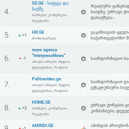
SS.GE - სიტყვა და
აღდგენა
რეალური განცხად
საქმე
4.
საიტზე. უძრავი ქო
ბიზნესი, კომერცია,
დასაქმება...
HTML
რეკლამა
კოდი
HR.GE
ვაკანსიების ყვე
5.
+1
საქართველოში! შე
მომსახურება
სალიცენზიო
news agency
“InterpressNews”
შეთანხმება
6.
-1
საინფორმაციო სა
ახალი ამბები, მედია,
და
ტელევიზია, რადიო
პასუხისმგებლობის
Palitravideo.ge
საინფორმაციო ვი
7.
ახალი ამბები, მედია,
უარყოფა
ექსკლუზიური სიუჟ
ტელევიზია, რადიო
HOME.GE
უძრავი ქონების ყ
8.
+2
ბიზნესი, კომერცია,
კომპანიები, დევ
რეკლამა
AMINDI.GE
ამინდის პროგნოზი 
9.
-1