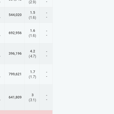
-
%
(2.9)
1.5
-
544,020
-
%
(1.6)
1.6
-
692,956
-
%
(1.6)
4.2
-
396,196
-
%
(4.7)
1.7
-
799,621
-
%
(1.7)
3
-
641,809
-
%
(3.1)