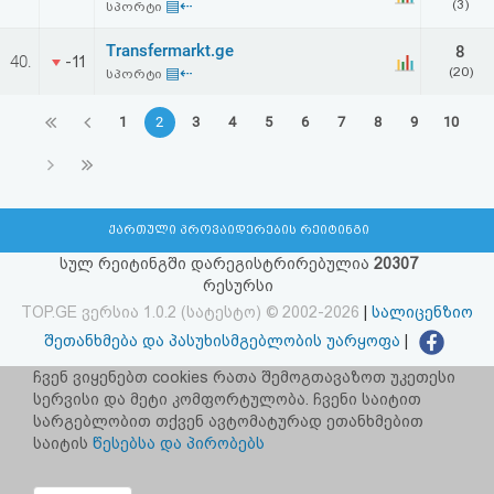
▤⇠
(3)
სპორტი
Transfermarkt.ge
8
40.
-11
▤⇠
(20)
სპორტი
1
2
3
4
5
6
7
8
9
10
ქართული პროვაიდერების რეიტინგი
სულ რეიტინგში დარეგისტრირებულია
20307
რესურსი
TOP.GE ვერსია 1.0.2 (სატესტო) © 2002-2026
|
სალიცენზიო
შეთანხმება და პასუხისმგებლობის უარყოფა
|
facebook.com/TOP.GE
ჩვენ ვიყენებთ cookies რათა შემოგთავაზოთ უკეთესი
სერვისი და მეტი კომფორტულობა. ჩვენი საიტით
იხილეთ TOP.GE - ის ძველი ვერსია
ბმულზე
სარგებლობით თქვენ ავტომატურად ეთანხმებით
საიტის
წესებსა და პირობებს
რეკლამა TOP.GE - ზე
TOP.GE-ს სერვერების განთავსებას და ინტერნეტთან კავშირს