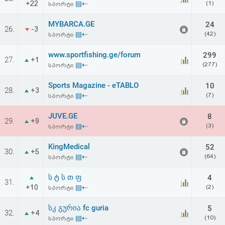
+22
▤⇠
(1)
სპორტი
აღდგენა
MYBARCA.GE
24
26.
-3
HTML
▤⇠
(42)
სპორტი
კოდი
www.sportfishing.ge/forum
299
27.
+1
▤⇠
(277)
სპორტი
სალიცენზიო
Sports Magazine - eTABLO
10
28.
+3
▤⇠
(7)
სპორტი
შეთანხმება
და
JUVE.GE
8
29.
+9
▤⇠
(3)
სპორტი
პასუხისმგებლობის
KingMedical
52
30.
+5
უარყოფა
▤⇠
(64)
სპორტი
ს ტ ს თ ფ
4
31.
+10
▤⇠
(2)
სპორტი
სკ გურია fc guria
5
32.
+4
▤⇠
(10)
სპორტი