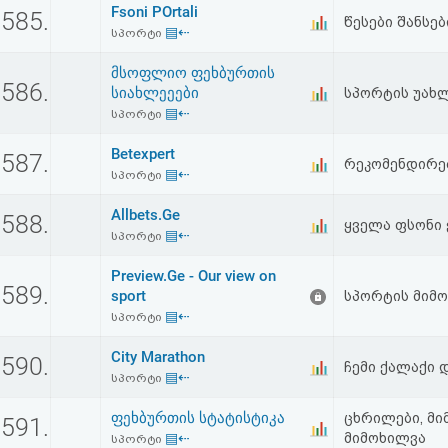
Fsoni POrtali
აღდგენა
585.
წესები შანსე
▤⇠
სპორტი
HTML
მსოფლიო ფეხბურთის
586.
სიახლეეები
სპორტის უახლ
კოდი
▤⇠
სპორტი
Betexpert
სალიცენზიო
587.
რეკომენდირე
▤⇠
სპორტი
შეთანხმება
Allbets.Ge
588.
ყველა ფსონი 
და
▤⇠
სპორტი
პასუხისმგებლობის
Preview.Ge - Our view on
589.
sport
სპორტის მიმ
უარყოფა
▤⇠
სპორტი
City Marathon
590.
ჩემი ქალაქი 
▤⇠
სპორტი
ფეხბურთის სტატისტიკა
ცხრილები, მი
591.
▤⇠
მიმოხილვა
სპორტი