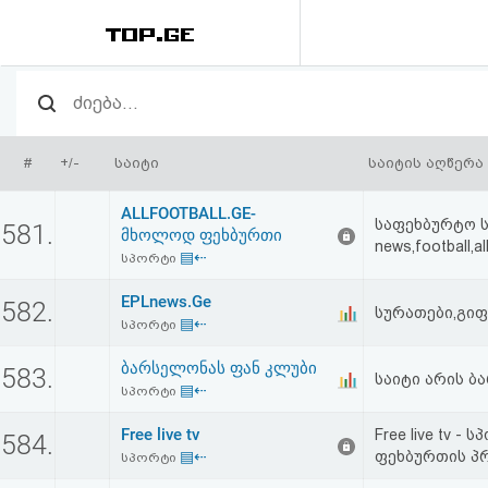
რეიტინგი
(მთავარი)
#
+/-
საიტი
საიტის აღწერა
ფოსტა
ALLFOOTBALL.GE-
საფეხბურტო ს
581.
მხოლოდ ფეხბურთი
news,football,all
კითხვა-
▤⇠
სპორტი
პასუხი
EPLnews.Ge
582.
სურათები,გიფ
▤⇠
სპორტი
ავტორიზაცია
ბარსელონას ფან კლუბი
583.
საიტი არის ბ
▤⇠
სპორტი
რეგისტრაცია
Free live tv
Free live tv 
584.
▤⇠
ფეხბურთის პ
სპორტი
პაროლის