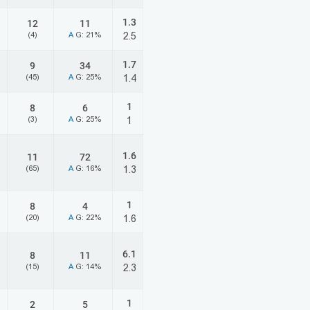
1.3
12
11
(4)
A
G: 21%
2.5
1.7
9
34
(45)
A
G: 25%
1.4
1
8
6
(3)
A
G: 25%
1
1.6
11
72
(65)
A
G: 16%
1.3
1
8
4
(20)
A
G: 22%
1.6
6.1
8
11
(15)
A
G: 14%
2.3
1
2
5