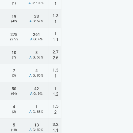
(1)
A
G: 100%
1
1.3
19
33
(42)
A
G: 57%
1
1
278
261
(277)
A
G: 4%
1.1
2.7
10
8
(7)
A
G: 53%
2.6
1.3
7
4
(3)
A
G: 80%
1
1
50
42
(64)
A
G: 9%
1.2
1.5
4
1
(2)
A
G: 88%
2
3.2
5
13
(10)
A
G: 52%
1.1