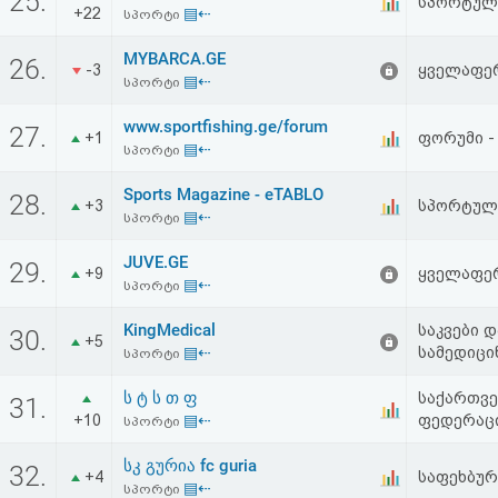
25.
სპორტული
+22
▤⇠
აღდგენა
სპორტი
MYBARCA.GE
26.
-3
ყველაფერ
HTML
▤⇠
სპორტი
კოდი
www.sportfishing.ge/forum
27.
+1
ფორუმი -
▤⇠
სპორტი
სალიცენზიო
Sports Magazine - eTABLO
28.
+3
სპორტული
შეთანხმება
▤⇠
სპორტი
და
JUVE.GE
29.
+9
ყველაფერ
▤⇠
სპორტი
პასუხისმგებლობის
KingMedical
საკვები 
30.
უარყოფა
+5
▤⇠
სამედიცი
სპორტი
ს ტ ს თ ფ
საქართვ
31.
+10
▤⇠
ფედერაც
სპორტი
სკ გურია fc guria
32.
+4
საფეხბურ
▤⇠
სპორტი