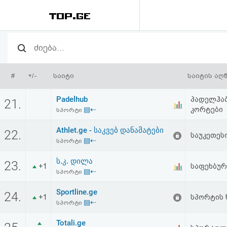
რეიტინგი
(მთავარი)
#
+/-
საიტი
საიტის აღ
ფოსტა
Padelhub
პადელჰაბ
21.
▤⇠
კორტები
სპორტი
კითხვა-
Athlet.ge - საკვებ დანამატები
22.
პასუხი
საუკეთეს
▤⇠
სპორტი
ს.კ. დილა
ავტორიზაცია
23.
+1
საფეხბურ
▤⇠
სპორტი
რეგისტრაცია
Sportline.ge
24.
+1
სპორტის 
▤⇠
სპორტი
პაროლის
Totali.ge