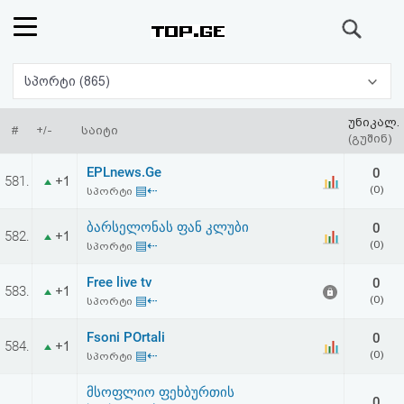
ძიება
რეიტინგი
სპორტი (865)
(მთავარი)
უნიკალ.
#
+/-
საიტი
(გუშინ)
ფოსტა
EPLnews.Ge
0
581.
+1
▤⇠
(0)
სპორტი
კითხვა-
ბარსელონას ფან კლუბი
0
582.
+1
პასუხი
▤⇠
(0)
სპორტი
Free live tv
0
ავტორიზაცია
583.
+1
▤⇠
(0)
სპორტი
რეგისტრაცია
Fsoni POrtali
0
584.
+1
▤⇠
(0)
სპორტი
პაროლის
მსოფლიო ფეხბურთის
0