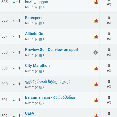
585.
სიახლეეები
+1
აღდგენა
(0)
▤⇠
სპორტი
HTML
Betexpert
0
586.
+1
▤⇠
(0)
სპორტი
კოდი
Allbets.Ge
0
587.
+1
▤⇠
(0)
სპორტი
სალიცენზიო
Preview.Ge - Our view on sport
0
შეთანხმება
588.
+1
▤⇠
(0)
სპორტი
და
City Marathon
0
589.
+1
პასუხისმგებლობის
▤⇠
(0)
სპორტი
უარყოფა
ფეხბურთის სტატისტიკა
0
590.
+1
▤⇠
(0)
სპორტი
Barcamania.in - ბარსამანია
0
591.
+1
▤⇠
(0)
სპორტი
UEFA
0
592.
+1