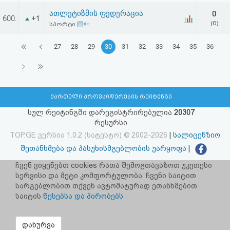
ათლეტიზმის ფედერაცია
0
600.
+1
▤⇠
(0)
სპორტი
27
28
29
30
31
32
33
34
35
36
ქართული პროვაიდერების რეიტინგი
სულ რეიტინგში დარეგისტრირებულია
20307
რესურსი
TOP.GE ვერსია 1.0.2 (სატესტო) © 2002-2026
|
სალიცენზიო
შეთანხმება და პასუხისმგებლობის უარყოფა
|
facebook.com/TOP.GE
ჩვენ ვიყენებთ cookies რათა შემოგთავაზოთ უკეთესი
სერვისი და მეტი კომფორტულობა. ჩვენი საიტით
იხილეთ TOP.GE - ის ძველი ვერსია
ბმულზე
სარგებლობით თქვენ ავტომატურად ეთანხმებით
საიტის
წესებსა და პირობებს
რეკლამა TOP.GE - ზე
TOP.GE-ს სერვერების განთავსებას და ინტერნეტთან კავშირს
დახურვა
უზრუნველყოფს:
CLOUD9