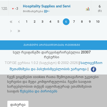
Hospitality Supplies and Servi
6
120.
-3
▤⇠
(5)
მომსახურება
1
2
3
4
5
6
7
8
9
10
ქართული პროვაიდერების რეიტინგი
სულ რეიტინგში დარეგისტრირებულია
20307
რესურსი
TOP.GE ვერსია 1.0.2 (სატესტო) © 2002-2026
|
სალიცენზიო
შეთანხმება და პასუხისმგებლობის უარყოფა
|
facebook.com/TOP.GE
ჩვენ ვიყენებთ cookies რათა შემოგთავაზოთ უკეთესი
სერვისი და მეტი კომფორტულობა. ჩვენი საიტით
იხილეთ TOP.GE - ის ძველი ვერსია
ბმულზე
სარგებლობით თქვენ ავტომატურად ეთანხმებით
საიტის
წესებსა და პირობებს
რეკლამა TOP.GE - ზე
TOP.GE-ს სერვერების განთავსებას და ინტერნეტთან კავშირს
დახურვა
უზრუნველყოფს:
CLOUD9