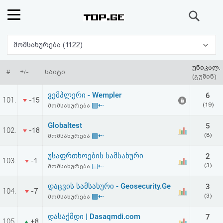
ძიება
რეიტინგი
მომსახურება (1122)
(მთავარი)
უნიკალ.
#
+/-
საიტი
(გუშინ)
ფოსტა
ვემპლერი - Wempler
6
101.
-15
▤⇠
(19)
მომსახურება
კითხვა-
Globaltest
5
102.
-18
პასუხი
▤⇠
(8)
მომსახურება
უსაფრთხოების სამსახური
2
ავტორიზაცია
103.
-1
▤⇠
(3)
მომსახურება
რეგისტრაცია
დაცვის სამსახური - Geosecurity.Ge
3
104.
-7
▤⇠
(3)
მომსახურება
პაროლის
დასაქმდი | Dasaqmdi.com
7
105.
+8