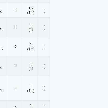
1.9
-
6
0
-
1%
(1.1)
1
-
0
-
3%
(1)
1
-
0
-
1%
(1.2)
1
-
0
-
6%
(1)
1
-
0
-
5%
(1.1)
1
-
0