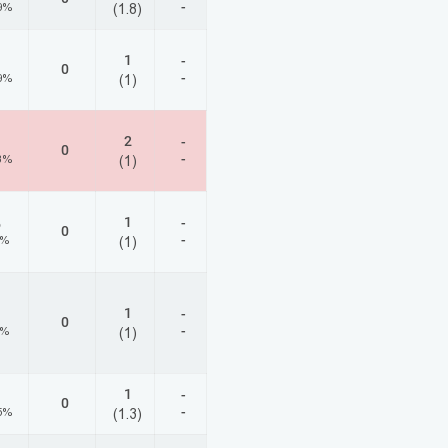
-
9%
(1.8)
1
-
0
-
9%
(1)
2
-
0
-
3%
(1)
1
-
6
0
-
0%
(1)
1
-
0
-
6%
(1)
1
-
0
-
5%
(1.3)