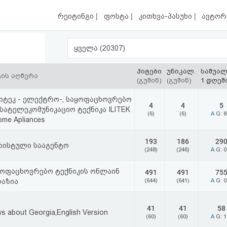
|
|
|
რეიტინგი
ფოსტა
კითხვა-პასუხი
ავტორ
ყველა (20307)
ჰიტები
უნიკალ.
საშუა
ტის აღწერა
(გუშინ)
(გუშინ)
1 დღეშ
იტეკ - ელექტრო-, საყოფაცხოვრებო
4
4
5
სატელეკომუნიკაციო ტექნიკა ILITEK
(6)
(6)
A
G: 
ome Apliances
193
186
29
რისტული სააგენტო
(248)
(246)
A
G: 
ყოფაცხოვრებო ტექნიკის ონლაინ
491
491
75
ღაზია
(644)
(641)
A
G: 
41
41
58
s about Georgia,English Version
(60)
(60)
A
G: 