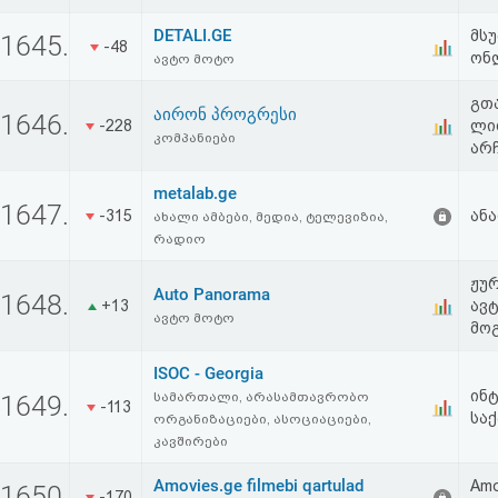
აღდგენა
DETALI.GE
მს
1645.
-48
ონ
ავტო მოტო
HTML
გთ
აირონ პროგრესი
კოდი
1646.
-228
ლი
კომპანიები
არჩ
სალიცენზიო
metalab.ge
1647.
შეთანხმება
-315
ან
ახალი ამბები, მედია, ტელევიზია,
რადიო
და
ჟუ
Auto Panorama
პასუხისმგებლობის
1648.
+13
ავ
ავტო მოტო
მო
უარყოფა
ISOC - Georgia
ინ
სამართალი, არასამთავრობო
1649.
-113
სა
ორგანიზაციები, ასოციაციები,
კავშირები
Amovies.ge filmebi qartulad
Amo
1650.
-170