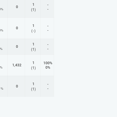
1
-
0
-
5%
(1)
1
-
0
-
5%
(-)
1
-
0
-
8%
(1)
1
100%
1,432
0%
3%
(1)
1
-
0
-
1%
(1)