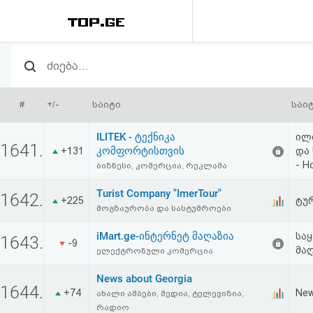
რეიტინგი
(მთავარი)
#
+/-
საიტი
საი
ფოსტა
ILITEK - ტექნიკა
ილ
1641.
კომფორტისთვის
+131
და 
კითხვა-
- H
ბიზნესი, კომერცია, რეკლამა
პასუხი
Turist Company "ImerTour"
1642.
+225
ტუ
მოგზაურობა და სასტუმროები
ავტორიზაცია
iMart.ge-ინტერნეტ მაღაზია
სა
1643.
-9
მა
ელექტრონული კომერცია
რეგისტრაცია
News about Georgia
1644.
+74
New
ახალი ამბები, მედია, ტელევიზია,
პაროლის
რადიო