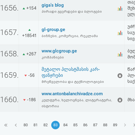
თავ
giga's blog
1656.
+154
შე
პირადი გვერდები და ბლოგები
ელ
უძ
gl-group.ge
1657.
სა
+18541
ბიზნესი, კომერცია, რეკლამა
სივ
www.glcgroup.ge
ბუ
1658.
+267
მო
კომპანიები
მეტალო პლასტმასის კარ-
წა
1659.
ფანჯრები
-56
პლ
სა
მრეწველობა და ტექნოლოგიები
www.antonbalanchivadze.com
1660.
-186
მხ
კულტურა, ხელოვნება, ლიტერატურა,
ისტორია
80
81
82
83
84
85
86
87
88
89