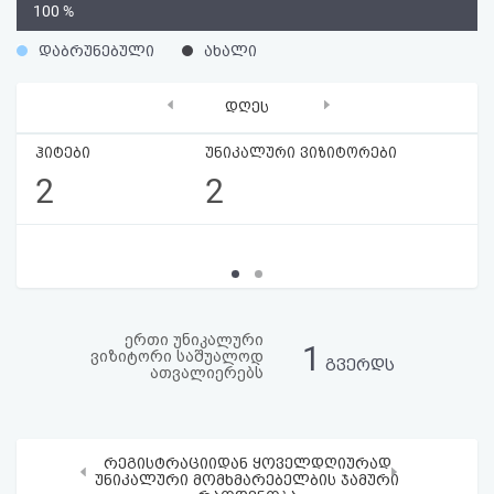
0
100 %
აღდგენა
%
დაბრუნებული
ახალი
HTML
‹
›
დღეს
კოდი
ჰიტები
უნიკალური ვიზიტორები
სალიცენზიო
2
2
შეთანხმება
და
პასუხისმგებლობის
უარყოფა
ერთი უნიკალური
1
ვიზიტორი საშუალოდ
გვერდს
ათვალიერებს
რეგისტრაციიდან ყოველდღიურად
‹
›
უნიკალური მომხმარებელბის ჯამური