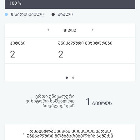
0
100 %
აღდგენა
%
დაბრუნებული
ახალი
HTML
‹
›
დღეს
კოდი
ჰიტები
უნიკალური ვიზიტორები
სალიცენზიო
2
2
შეთანხმება
და
პასუხისმგებლობის
უარყოფა
ერთი უნიკალური
1
ვიზიტორი საშუალოდ
გვერდს
ათვალიერებს
რეგისტრაციიდან ყოველდღიურად
‹
›
უნიკალური მომხმარებელბის ჯამური