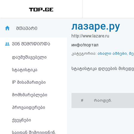
лазаре.ру
რეიტინგი
მთავარი
http://www.lazare.ru
(მთავარი)
ვინ შემოდიოდა
инфо!портал
ფოსტა
კატეგორია:
ახალი ამბები, მ
დაუმუშავებელი
კითხვა-
სტატისტიკა დღეების მიხედვ
სტატისტიკა
პასუხი
IP მისამართები
მომხმარებლები
ავტორიზაცია
#
რაოდენ.
პროვაიდერები
რეგისტრაცია
ქვეყნები
პაროლის
საიდან შემოვიდნენ,