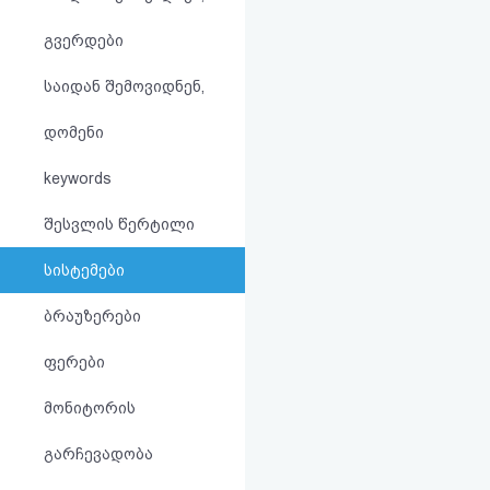
აღდგენა
გვერდები
HTML
საიდან შემოვიდნენ,
კოდი
დომენი
სალიცენზიო
keywords
შეთანხმება
შესვლის წერტილი
და
სისტემები
პასუხისმგებლობის
ბრაუზერები
უარყოფა
ფერები
მონიტორის
გარჩევადობა