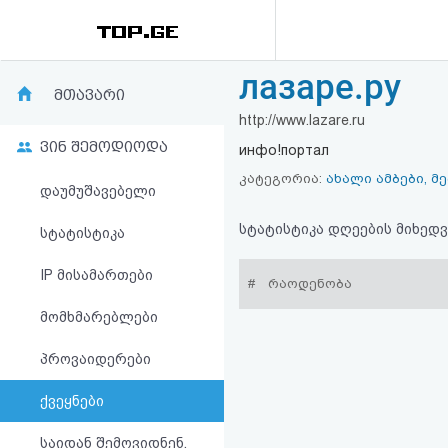
лазаре.ру
რეიტინგი
მთავარი
http://www.lazare.ru
(მთავარი)
ვინ შემოდიოდა
инфо!портал
ფოსტა
კატეგორია:
ახალი ამბები, მ
დაუმუშავებელი
კითხვა-
სტატისტიკა დღეების მიხედვ
სტატისტიკა
პასუხი
IP მისამართები
#
რაოდენობა
მომხმარებლები
ავტორიზაცია
პროვაიდერები
რეგისტრაცია
ქვეყნები
პაროლის
საიდან შემოვიდნენ,