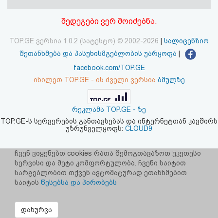
აღდგენა
შედეგები ვერ მოიძებნა.
HTML
TOP.GE ვერსია 1.0.2 (სატესტო) © 2002-2026
|
სალიცენზიო
კოდი
შეთანხმება და პასუხისმგებლობის უარყოფა
|
facebook.com/TOP.GE
სალიცენზიო
იხილეთ TOP.GE - ის ძველი ვერსია
ბმულზე
შეთანხმება
რეკლამა TOP.GE - ზე
და
TOP.GE-ს სერვერების განთავსებას და ინტერნეტთან კავშირს
უზრუნველყოფს:
CLOUD9
პასუხისმგებლობის
უარყოფა
ჩვენ ვიყენებთ cookies რათა შემოგთავაზოთ უკეთესი
სერვისი და მეტი კომფორტულობა. ჩვენი საიტით
სარგებლობით თქვენ ავტომატურად ეთანხმებით
საიტის
წესებსა და პირობებს
დახურვა