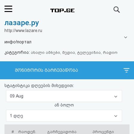
ძიება
лазаре.ру
რეიტინგი
http://www.lazare.ru
(მთავარი)
инфо!портал
კატეგორია:
ფოსტა
ახალი ამბები, მედია, ტელევიზია, რადიო
კითხვა-
მონიტორის გარჩევადობა
პასუხი
სტატისტიკა დღეების მიხედვით:
ავტორიზაცია
09 Aug
ან ბოლო
რეგისტრაცია
1 დღე
პაროლის
#
რაოდენ.
გარჩევადობა
პროცენტი