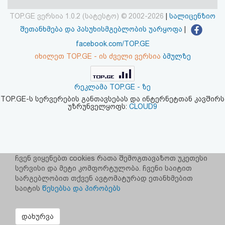
აღდგენა
TOP.GE ვერსია 1.0.2 (სატესტო) © 2002-2026
|
სალიცენზიო
შეთანხმება და პასუხისმგებლობის უარყოფა
|
HTML
facebook.com/TOP.GE
კოდი
იხილეთ TOP.GE - ის ძველი ვერსია
ბმულზე
სალიცენზიო
რეკლამა TOP.GE - ზე
შეთანხმება
TOP.GE-ს სერვერების განთავსებას და ინტერნეტთან კავშირს
უზრუნველყოფს:
CLOUD9
და
პასუხისმგებლობის
უარყოფა
ჩვენ ვიყენებთ cookies რათა შემოგთავაზოთ უკეთესი
სერვისი და მეტი კომფორტულობა. ჩვენი საიტით
სარგებლობით თქვენ ავტომატურად ეთანხმებით
საიტის
წესებსა და პირობებს
დახურვა