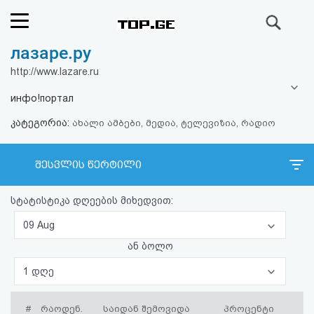
ძიება
лазаре.ру
რეიტინგი
http://www.lazare.ru
(მთავარი)
инфо!портал
კატეგორია:
ფოსტა
ახალი ამბები, მედია, ტელევიზია, რადიო
კითხვა-
შესვლის წერტილი
პასუხი
სტატისტიკა დღეების მიხედვით:
ავტორიზაცია
09 Aug
ან ბოლო
რეგისტრაცია
1 დღე
პაროლის
#
რაოდენ.
საიდან შემოვიდა
პროცენტი