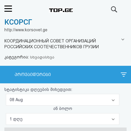
ძიება
КСОРСГ
რეიტინგი
http://www.korsovet.ge
(მთავარი)
КООРДИНАЦИОННЫЙ СОВЕТ ОРГАНИЗАЦИЙ
РОССИЙСКИХ СООТЕЧЕСТВЕННИКОВ ГРУЗИИ
ფოსტა
კატეგორია:
სხვადასხვა
კითხვა-
პროვაიდერები
პასუხი
სტატისტიკა დღეების მიხედვით:
ავტორიზაცია
08 Aug
რეგისტრაცია
ან ბოლო
1 დღე
პაროლის