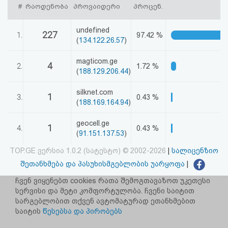
#
რაოდენობა
პროვაიდერი
პროცენ.
აღდგენა
undefined
227
HTML
1.
97.42 %
(
134.122.26.57
)
კოდი
magticom.ge
4
2.
1.72 %
(
188.129.206.44
)
სალიცენზიო
silknet.com
1
3.
0.43 %
შეთანხმება
(
188.169.164.94
)
და
geocell.ge
1
4.
0.43 %
(
91.151.137.53
)
პასუხისმგებლობის
TOP.GE ვერსია 1.0.2 (სატესტო) © 2002-2026
|
სალიცენზიო
უარყოფა
შეთანხმება და პასუხისმგებლობის უარყოფა
|
facebook.com/TOP.GE
ჩვენ ვიყენებთ cookies რათა შემოგთავაზოთ უკეთესი
სერვისი და მეტი კომფორტულობა. ჩვენი საიტით
იხილეთ TOP.GE - ის ძველი ვერსია
ბმულზე
სარგებლობით თქვენ ავტომატურად ეთანხმებით
საიტის
წესებსა და პირობებს
რეკლამა TOP.GE - ზე