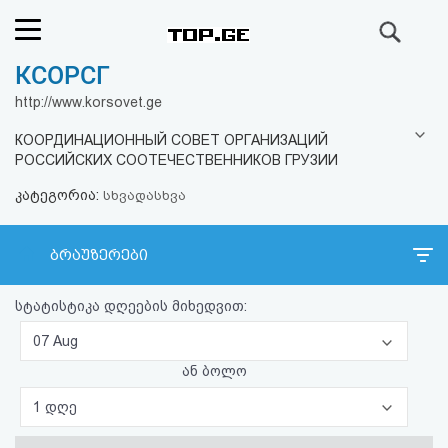
ძიება
КСОРСГ
რეიტინგი
http://www.korsovet.ge
(მთავარი)
КООРДИНАЦИОННЫЙ СОВЕТ ОРГАНИЗАЦИЙ
РОССИЙСКИХ СООТЕЧЕСТВЕННИКОВ ГРУЗИИ
ფოსტა
კატეგორია:
სხვადასხვა
კითხვა-
ბრაუზერები
პასუხი
სტატისტიკა დღეების მიხედვით:
ავტორიზაცია
07 Aug
რეგისტრაცია
ან ბოლო
1 დღე
პაროლის