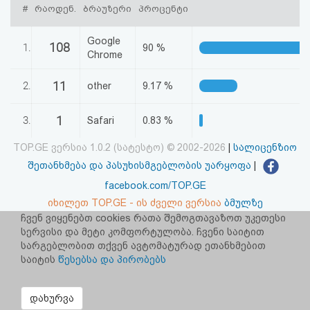
#
რაოდენ.
ბრაუზერი
პროცენტი
აღდგენა
Google
108
HTML
1.
90 %
Chrome
კოდი
11
2.
other
9.17 %
სალიცენზიო
1
3.
Safari
0.83 %
შეთანხმება
TOP.GE ვერსია 1.0.2 (სატესტო) © 2002-2026
|
სალიცენზიო
და
შეთანხმება და პასუხისმგებლობის უარყოფა
|
პასუხისმგებლობის
facebook.com/TOP.GE
იხილეთ TOP.GE - ის ძველი ვერსია
ბმულზე
უარყოფა
ჩვენ ვიყენებთ cookies რათა შემოგთავაზოთ უკეთესი
სერვისი და მეტი კომფორტულობა. ჩვენი საიტით
რეკლამა TOP.GE - ზე
სარგებლობით თქვენ ავტომატურად ეთანხმებით
საიტის
წესებსა და პირობებს
TOP.GE-ს სერვერების განთავსებას და ინტერნეტთან კავშირს
უზრუნველყოფს:
CLOUD9
დახურვა