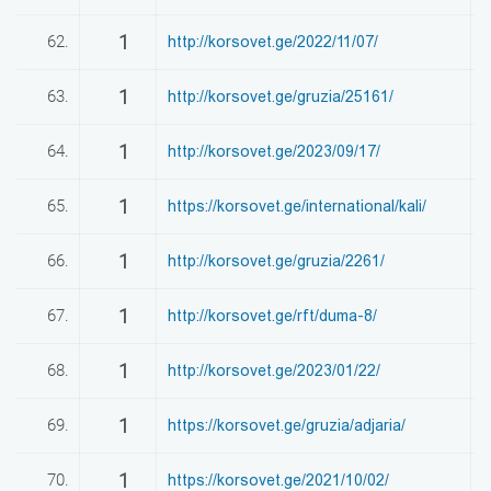
1
62.
http://korsovet.ge/2022/11/07/
0
1
63.
http://korsovet.ge/gruzia/25161/
0
1
64.
http://korsovet.ge/2023/09/17/
0
1
65.
https://korsovet.ge/international/kali/
0
1
66.
http://korsovet.ge/gruzia/2261/
0
1
67.
http://korsovet.ge/rft/duma-8/
0
1
68.
http://korsovet.ge/2023/01/22/
0
1
69.
https://korsovet.ge/gruzia/adjaria/
0
1
70.
https://korsovet.ge/2021/10/02/
0