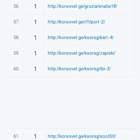
1
56.
http://korsovet.ge/gruzia/snatie18/
0
1
57.
http://korsovet.ge/rft/port-2/
0
1
58.
http://korsovet.ge/ksorsg/kart-4/
0
1
59.
http://korsovet.ge/ksorsg/zapiski/
0
1
60.
http://korsovet.ge/ksorsg/tbi-3/
0
1
61.
http://korsovet.ge/ksorsg/soot50/
0