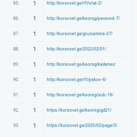
1
85.
http://korsovet.ge/rft/stal-2/
0
1
86.
http://korsovet.ge/ksorsg/perevod-7/
0
1
87.
http://korsovet.ge/gruzia/mira-27/
0
1
88.
http://korsovet.ge/2022/02/01/
0
1
89.
http://korsovet.ge/ksorsg/kadenec/
0
1
90.
http://korsovet.ge/rft/pskov-6/
0
1
91.
http://korsovet.ge/ksorsg/sob-16/
0
1
92.
https://korsovet.ge/ksorsg/gd21/
0
1
93.
https://korsovet.ge/2025/02/page/3/
0