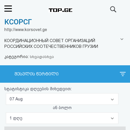
ძიება
КСОРСГ
რეიტინგი
http://www.korsovet.ge
(მთავარი)
КООРДИНАЦИОННЫЙ СОВЕТ ОРГАНИЗАЦИЙ
РОССИЙСКИХ СООТЕЧЕСТВЕННИКОВ ГРУЗИИ
ფოსტა
კატეგორია:
სხვადასხვა
კითხვა-
შესვლის წერტილი
პასუხი
სტატისტიკა დღეების მიხედვით:
ავტორიზაცია
07 Aug
რეგისტრაცია
ან ბოლო
1 დღე
პაროლის