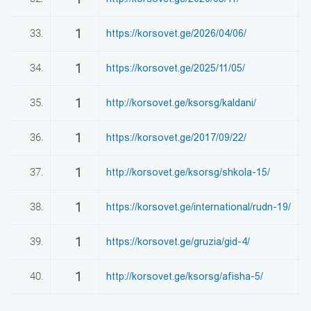
1
33.
https://korsovet.ge/2026/04/06/
0
1
34.
https://korsovet.ge/2025/11/05/
0
1
35.
http://korsovet.ge/ksorsg/kaldani/
0
1
36.
https://korsovet.ge/2017/09/22/
0
1
37.
http://korsovet.ge/ksorsg/shkola-15/
0
1
38.
https://korsovet.ge/international/rudn-19/
0
1
39.
https://korsovet.ge/gruzia/gid-4/
0
1
40.
http://korsovet.ge/ksorsg/afisha-5/
0