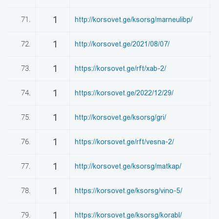
1
71.
http://korsovet.ge/ksorsg/marneulibp/
0
1
72.
http://korsovet.ge/2021/08/07/
0
1
73.
https://korsovet.ge/rft/xab-2/
0
1
74.
https://korsovet.ge/2022/12/29/
0
1
75.
http://korsovet.ge/ksorsg/gri/
0
1
76.
https://korsovet.ge/rft/vesna-2/
0
1
77.
http://korsovet.ge/ksorsg/matkap/
0
1
78.
https://korsovet.ge/ksorsg/vino-5/
0
1
79.
https://korsovet.ge/ksorsg/korabl/
0