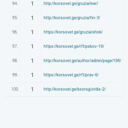
1
94.
http://korsovet.ge/gruzia/mer/
0
1
95.
http://korsovet.ge/gruzia/fin-3/
0
1
96.
https://korsovet.ge/gruzia/shok/
0
1
97.
https://korsovet.ge/rft/pskov-19/
0
1
98.
http://korsovet.ge/author/admin/page/196/
0
1
99.
https://korsovet.ge/rft/prav-6/
0
1
100.
http://korsovet.ge/ksorsg/otdix-2/
0