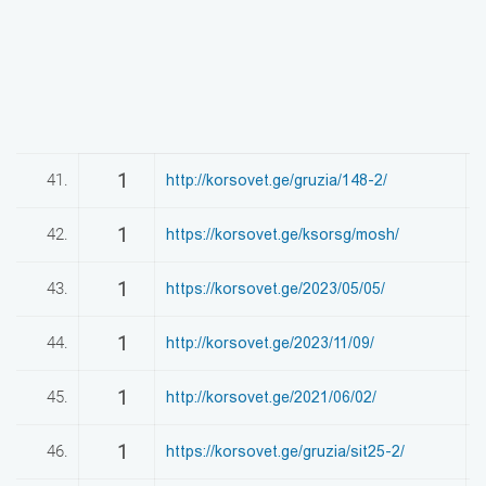
1
41.
http://korsovet.ge/gruzia/148-2/
0
1
42.
https://korsovet.ge/ksorsg/mosh/
0
1
43.
https://korsovet.ge/2023/05/05/
0
1
44.
http://korsovet.ge/2023/11/09/
0
1
45.
http://korsovet.ge/2021/06/02/
0
1
46.
https://korsovet.ge/gruzia/sit25-2/
0