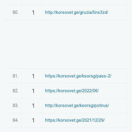
1
80.
http://korsovet.ge/gruzia/5ns3zd/
0
1
81.
https://korsovet.ge/ksorsg/pass-2/
0
1
82.
https://korsovet.ge/2022/06/
0
1
83.
http://korsovet.ge/ksorsg/potirus/
0
1
84.
https://korsovet.ge/2021/12/29/
0