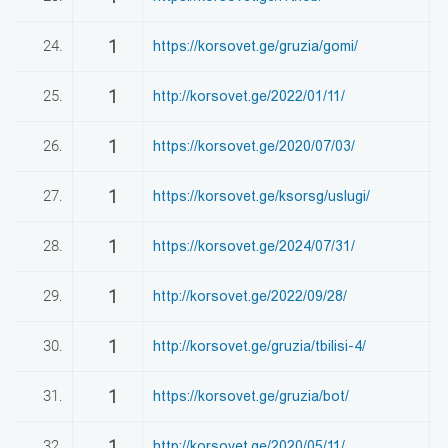
1
24.
https://korsovet.ge/gruzia/gomi/
0
1
25.
http://korsovet.ge/2022/01/11/
0
1
26.
https://korsovet.ge/2020/07/03/
0
1
27.
https://korsovet.ge/ksorsg/uslugi/
0
1
28.
https://korsovet.ge/2024/07/31/
0
1
29.
http://korsovet.ge/2022/09/28/
0
1
30.
http://korsovet.ge/gruzia/tbilisi-4/
0
1
31.
https://korsovet.ge/gruzia/bot/
0
1
32.
http://korsovet.ge/2020/05/11/
0