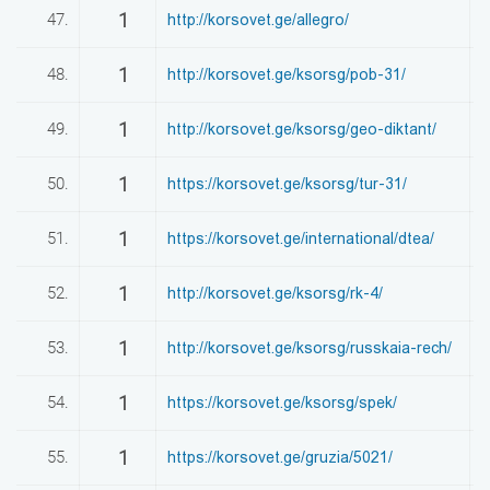
1
47.
http://korsovet.ge/allegro/
0
1
48.
http://korsovet.ge/ksorsg/pob-31/
0
1
49.
http://korsovet.ge/ksorsg/geo-diktant/
0
1
50.
https://korsovet.ge/ksorsg/tur-31/
0
1
51.
https://korsovet.ge/international/dtea/
0
1
52.
http://korsovet.ge/ksorsg/rk-4/
0
1
53.
http://korsovet.ge/ksorsg/russkaia-rech/
0
1
54.
https://korsovet.ge/ksorsg/spek/
0
1
55.
https://korsovet.ge/gruzia/5021/
0