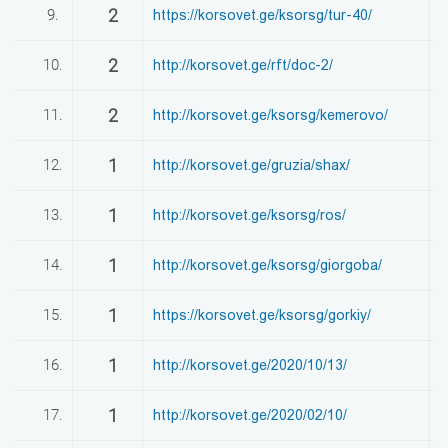
2
9.
https://korsovet.ge/ksorsg/tur-40/
0
2
10.
http://korsovet.ge/rft/doc-2/
0
2
11.
http://korsovet.ge/ksorsg/kemerovo/
0
1
12.
http://korsovet.ge/gruzia/shax/
0
1
13.
http://korsovet.ge/ksorsg/ros/
0
1
14.
http://korsovet.ge/ksorsg/giorgoba/
0
1
15.
https://korsovet.ge/ksorsg/gorkiy/
0
1
16.
http://korsovet.ge/2020/10/13/
0
1
17.
http://korsovet.ge/2020/02/10/
0