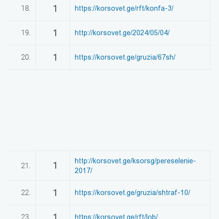
1
18.
https://korsovet.ge/rft/konfa-3/
0
1
19.
http://korsovet.ge/2024/05/04/
0
1
20.
https://korsovet.ge/gruzia/67sh/
0
http://korsovet.ge/ksorsg/pereselenie-
1
21.
0
2017/
1
22.
https://korsovet.ge/gruzia/shtraf-10/
0
1
23.
https://korsovet.ge/rft/lob/
0