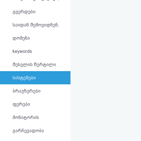
აღდგენა
გვერდები
HTML
საიდან შემოვიდნენ,
კოდი
დომენი
სალიცენზიო
keywords
შეთანხმება
შესვლის წერტილი
და
სისტემები
პასუხისმგებლობის
ბრაუზერები
უარყოფა
ფერები
მონიტორის
გარჩევადობა