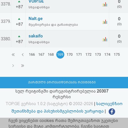
VOIP.GE
0
3378.
+87
(0)
სხვადასხვა
NaIt.ge
0
3379.
+87
(0)
მეცნიერება და განათლება
sakaifo
0
3380.
+87
(0)
სხვადასხვა
166
167
168
169
170
171
172
173
174
175
ქართული პროვაიდერების რეიტინგი
სულ რეიტინგში დარეგისტრირებულია
20307
რესურსი
TOP.GE ვერსია 1.0.2 (სატესტო) © 2002-2026
|
სალიცენზიო
შეთანხმება და პასუხისმგებლობის უარყოფა
|
facebook.com/TOP.GE
ჩვენ ვიყენებთ cookies რათა შემოგთავაზოთ უკეთესი
სერვისი და მეტი კომფორტულობა. ჩვენი საიტით
იხილეთ TOP.GE - ის ძველი ვერსია
ბმულზე