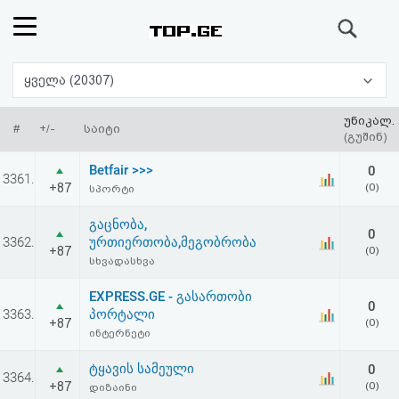
ძიება
რეიტინგი
ყველა (20307)
(მთავარი)
უნიკალ.
#
+/-
საიტი
(გუშინ)
ფოსტა
Betfair >>>
0
3361.
+87
(0)
სპორტი
კითხვა-
გაცნობა,
0
პასუხი
3362.
ურთიერთობა,მეგობრობა
+87
(0)
სხვადასხვა
ავტორიზაცია
EXPRESS.GE - გასართობი
0
3363.
პორტალი
+87
(0)
რეგისტრაცია
ინტერნეტი
ტყავის სამეული
0
3364.
პაროლის
+87
(0)
დიზაინი