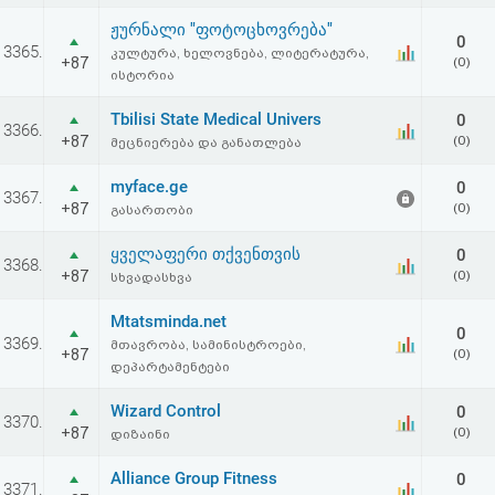
აღდგენა
ჟურნალი "ფოტოცხოვრება"
0
3365.
კულტურა, ხელოვნება, ლიტერატურა,
+87
(0)
HTML
ისტორია
კოდი
Tbilisi State Medical Univers
0
3366.
+87
(0)
მეცნიერება და განათლება
სალიცენზიო
myface.ge
0
3367.
+87
(0)
გასართობი
შეთანხმება
ყველაფერი თქვენთვის
და
0
3368.
+87
(0)
სხვადასხვა
პასუხისმგებლობის
Mtatsminda.net
0
უარყოფა
3369.
მთავრობა, სამინისტროები,
+87
(0)
დეპარტამენტები
Wizard Control
0
3370.
+87
(0)
დიზაინი
Alliance Group Fitness
0
3371.