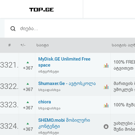
რეიტინგი
(მთავარი)
#
+/-
საიტი
საიტის აღ
ფოსტა
MyDisk.GE Unlimited Free
100% FRE
3321.
space
+367
ატვითეთ 
კითხვა-
ინტერნეტი
პასუხი
Shumaxer.Ge - ავტოსკოლა
მართვის 
3322.
+367
უმოკლეს
სხვადასხვა
ავტორიზაცია
chiora
3323.
100% მუშ
+367
სხვადასხვა
რეგისტრაცია
SHEMO.mobi მობილური
უახლესი 
3324.
კონტენტი
პაროლის
+367
შენი მობ
ინტერნეტი