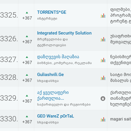
აღდგენა
ფილმები,
TORRENTS*GE
3325.
პროგრამე
+367
ინტერნეტი
HTML
ტორენტ ტ
კოდი
Integrated Security Solution
უსაფრთხო
3326.
მრეწველობა და
+367
მეთვალყ
ტექნოლოგიები
სალიცენზიო
შეთანხმება
დაზღვევის მაღაზია
ნებისმიე
3327.
+367
თქვენთვი
ბიზნესი, კომერცია, რეკლამა
და
Guliashvili.Ge
საიტი მო
3328.
პასუხისმგებლობის
+367
მასალას 
სხვადასხვა
უარყოფა
აქ ყველაფერი
ქართული 
3329.
ქართულია...
თანამედრ
+367
ხელოვნებ
საქართველო და რეგიონები
GEO WareZ pOrTaL
3330.
magari sait
+367
სხვადასხვა