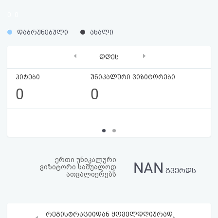
აღდგენა
0
0
%
%
HTML
დაბრუნებული
ახალი
კოდი
‹
›
დღეს
სალიცენზიო
ჰიტები
უნიკალური ვიზიტორები
0
0
შეთანხმება
და
პასუხისმგებლობის
უარყოფა
ერთი უნიკალური
NAN
ვიზიტორი საშუალოდ
გვერდს
ათვალიერებს
რეგისტრაციიდან ყოველდღიურად
‹
›