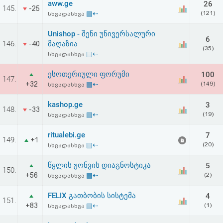
aww.ge
26
აღდგენა
145.
-25
▤⇠
(121)
სხვადასხვა
HTML
Unishop - შენი უნივერსალური
6
146.
მაღაზია
-40
(35)
კოდი
▤⇠
სხვადასხვა
ესოთერიული ფორუმი
100
სალიცენზიო
147.
+32
▤⇠
(149)
სხვადასხვა
შეთანხმება
kashop.ge
3
148.
-33
და
▤⇠
(19)
სხვადასხვა
პასუხისმგებლობის
ritualebi.ge
7
149.
+1
▤⇠
(20)
სხვადასხვა
უარყოფა
წყლის ჟონვის დიაგნოსტიკა
5
150.
+56
▤⇠
(2)
სხვადასხვა
FELIX გათბობის სისტემა
4
151.
+83
▤⇠
(1)
სხვადასხვა