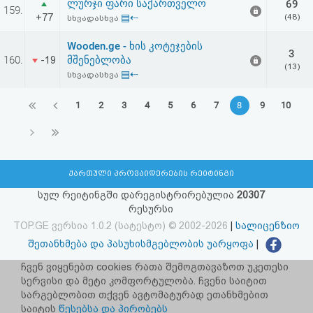
ლურჯი ფარი საქართველო
69
159.
+77
▤⇠
(48)
სხვადასხვა
Wooden.ge - ხის კოტეჯების
3
160.
მშენებლობა
-19
(13)
▤⇠
სხვადასხვა
1
2
3
4
5
6
7
8
9
10
ქართული პროვაიდერების რეიტინგი
სულ რეიტინგში დარეგისტრირებულია
20307
რესურსი
TOP.GE ვერსია 1.0.2 (სატესტო) © 2002-2026
|
სალიცენზიო
შეთანხმება და პასუხისმგებლობის უარყოფა
|
facebook.com/TOP.GE
ჩვენ ვიყენებთ cookies რათა შემოგთავაზოთ უკეთესი
სერვისი და მეტი კომფორტულობა. ჩვენი საიტით
იხილეთ TOP.GE - ის ძველი ვერსია
ბმულზე
სარგებლობით თქვენ ავტომატურად ეთანხმებით
საიტის
წესებსა და პირობებს