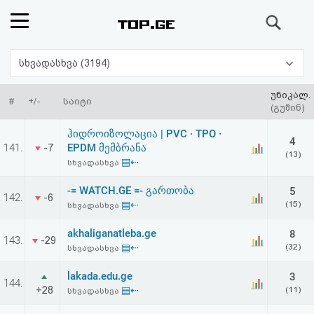
ძიება
რეიტინგი
სხვადასხვა (3194)
(მთავარი)
უნიკალ.
#
+/-
საიტი
(გუშინ)
ფოსტა
ჰიდროიზოლაცია | PVC · TPO ·
4
141.
EPDM მემბრანა
-7
(13)
კითხვა-
▤⇠
სხვადასხვა
პასუხი
-= WATCH.GE =- გართობა
5
142.
-6
▤⇠
(15)
სხვადასხვა
ავტორიზაცია
akhaliganatleba.ge
8
143.
-29
▤⇠
(32)
სხვადასხვა
რეგისტრაცია
lakada.edu.ge
3
144.
+28
▤⇠
(11)
სხვადასხვა
პაროლის