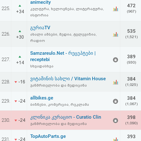
animecity
აღდგენა
472
225.
კულტურა, ხელოვნება, ლიტერატურა,
+34
(967)
ისტორია
HTML
გურიაTV
535
კოდი
226.
ახალი ამბები, მედია, ტელევიზია,
+30
(1,521)
რადიო
სალიცენზიო
Samzareulo.Net - რეცეპტები |
389
227.
receptebi
შეთანხმება
+14
(930)
სხვადასხვა
და
ვიტამინის სახლი / Vitamin House
384
228.
-16
პასუხისმგებლობის
(1,025)
ჯანმრთელობა და მედიცინა
უარყოფა
allbikes.ge
384
229.
-24
(1,067)
ბიზნესი, კომერცია, რეკლამა
კლინიკა კურაციო - Curatio Clin
398
230.
-24
(1,090)
ჯანმრთელობა და მედიცინა
TopAutoParts.ge
393
231.
-24