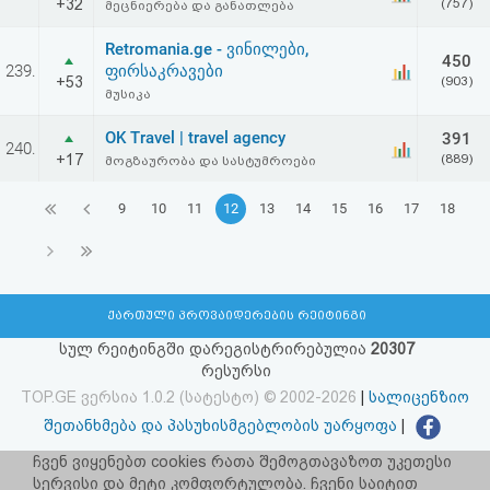
+32
(757)
მეცნიერება და განათლება
Retromania.ge - ვინილები,
450
239.
ფირსაკრავები
+53
(903)
მუსიკა
OK Travel | travel agency
391
240.
+17
(889)
მოგზაურობა და სასტუმროები
9
10
11
12
13
14
15
16
17
18
ქართული პროვაიდერების რეიტინგი
სულ რეიტინგში დარეგისტრირებულია
20307
რესურსი
TOP.GE ვერსია 1.0.2 (სატესტო) © 2002-2026
|
სალიცენზიო
შეთანხმება და პასუხისმგებლობის უარყოფა
|
facebook.com/TOP.GE
ჩვენ ვიყენებთ cookies რათა შემოგთავაზოთ უკეთესი
სერვისი და მეტი კომფორტულობა. ჩვენი საიტით
იხილეთ TOP.GE - ის ძველი ვერსია
ბმულზე