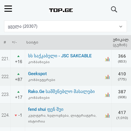
ძიება
რეიტინგი
ყველა (20307)
(მთავარი)
უნიკალ.
#
+/-
საიტი
(გუშინ)
ფოსტა
სს საქკაბელი - JSC SAKCABLE
366
221.
+16
(853)
კომპანიები
კითხვა-
Geekspot
410
222.
პასუხი
+87
(775)
კომპიუტერები
Rako.Ge სამშენებლო მასალები
387
ავტორიზაცია
223.
+17
(908)
კომპანიები
რეგისტრაცია
fend shui ფენ შუი
417
224.
-1
კულტურა, ხელოვნება, ლიტერატურა,
(1,010)
ისტორია
პაროლის