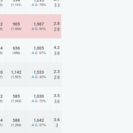
15
594
1,295
2)
(1,141)
A
G: 76%
3.3
2.8
22
905
1,987
0)
(1,464)
A
G: 53%
2.8
4.2
84
636
1,005
0)
(986)
A
G: 67%
3.8
2.3
70
1,142
1,533
7)
(1,557)
A
G: 43%
2.8
3.5
52
585
1,030
0)
(1,042)
A
G: 73%
3.6
3.6
04
588
1,642
1)
(1,284)
A
G: 67%
3