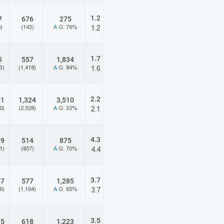
1.2
7
676
275
)
(143)
A
G: 76%
1.2
1.7
5
557
1,834
3)
(1,418)
A
G: 84%
1.6
2.2
51
1,324
3,510
0)
(2,528)
A
G: 32%
2.1
4.3
99
514
875
1)
(857)
A
G: 70%
4.4
3.7
57
577
1,285
6)
(1,164)
A
G: 65%
3.7
3.5
35
618
1,223