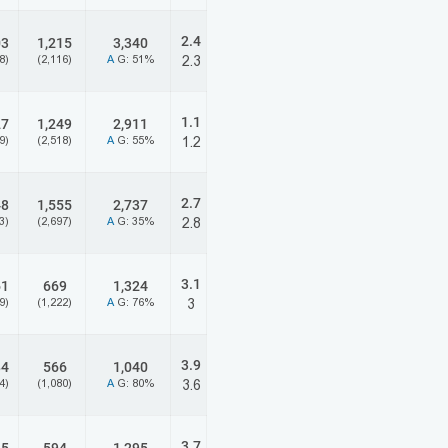
2.4
03
1,215
3,340
8)
(2,116)
A
G: 51%
2.3
1.1
27
1,249
2,911
9)
(2,518)
A
G: 55%
1.2
2.7
48
1,555
2,737
3)
(2,697)
A
G: 35%
2.8
3.1
61
669
1,324
9)
(1,222)
A
G: 76%
3
3.9
84
566
1,040
4)
(1,080)
A
G: 80%
3.6
3.7