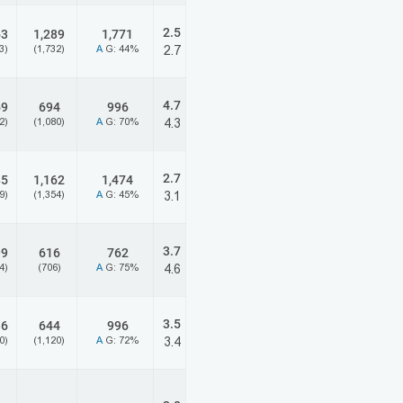
2.5
63
1,289
1,771
3)
(1,732)
A
G: 44%
2.7
4.7
69
694
996
2)
(1,080)
A
G: 70%
4.3
2.7
85
1,162
1,474
9)
(1,354)
A
G: 45%
3.1
3.7
99
616
762
4)
(706)
A
G: 75%
4.6
3.5
36
644
996
0)
(1,120)
A
G: 72%
3.4