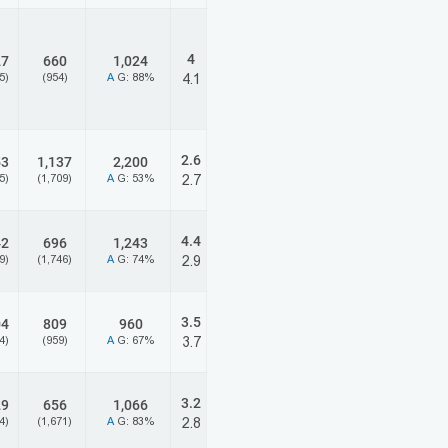
4
27
660
1,024
5)
(954)
A
G: 88%
4.1
2.6
53
1,137
2,200
5)
(1,709)
A
G: 53%
2.7
4.4
42
696
1,243
9)
(1,746)
A
G: 74%
2.9
3.5
04
809
960
4)
(959)
A
G: 67%
3.7
3.2
29
656
1,066
4)
(1,671)
A
G: 83%
2.8