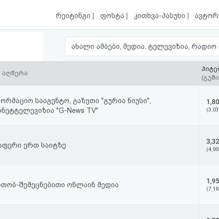
|
|
|
რეიტინგი
ფოსტა
კითხვა-პასუხი
ავტორ
ჰიტე
 აღწერა
(გუში
ორმაციო სააგენტო, გაზეთი "გურია ნიუსი",
1,8
ნეტტელევიზია "G-News TV"
(3,03
3,3
აფერი ერთ საიტზე
(4,90
1,9
რთობ-შემეცნებითი ონლაინ მედია
(7,16