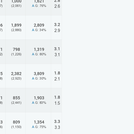
2.8
51
1,000
1,621
7)
(2,061)
A
G: 76%
2.6
3.2
06
1,899
2,809
7)
(2,880)
A
G: 34%
2.9
3.1
71
798
1,319
2)
(1,226)
A
G: 80%
3.1
1.8
75
2,382
3,809
8)
(2,923)
A
G: 30%
2.1
1.8
71
855
1,903
8)
(2,441)
A
G: 83%
1.5
3.3
83
809
1,354
6)
(1,150)
A
G: 75%
3.3