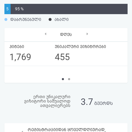
აღდგენა
5
95 %
%
HTML
დაბრუნებული
ახალი
კოდი
‹
›
დღეს
სალიცენზიო
ჰიტები
უნიკალური ვიზიტორები
1,769
455
შეთანხმება
და
პასუხისმგებლობის
უარყოფა
ერთი უნიკალური
3.7
ვიზიტორი საშუალოდ
გვერდს
ათვალიერებს
რეგისტრაციიდან ყოველდღიურად
‹
›