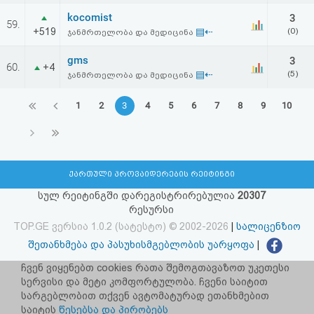
kocomist
3
59.
+519
▤⇠
(0)
ჯანმრთელობა და მედიცინა
gms
3
60.
+4
▤⇠
(5)
ჯანმრთელობა და მედიცინა
1
2
3
4
5
6
7
8
9
10
ქართული პროვაიდერების რეიტინგი
სულ რეიტინგში დარეგისტრირებულია
20307
რესურსი
TOP.GE ვერსია 1.0.2 (სატესტო) © 2002-2026
|
სალიცენზიო
შეთანხმება და პასუხისმგებლობის უარყოფა
|
facebook.com/TOP.GE
ჩვენ ვიყენებთ cookies რათა შემოგთავაზოთ უკეთესი
სერვისი და მეტი კომფორტულობა. ჩვენი საიტით
იხილეთ TOP.GE - ის ძველი ვერსია
ბმულზე
სარგებლობით თქვენ ავტომატურად ეთანხმებით
საიტის
წესებსა და პირობებს