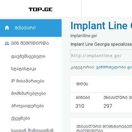
Implant Line
რეიტინგი
მთავარი
implantline.ge/
(მთავარი)
ვინ შემოდიოდა
Implant Line Georgia specializes
ფოსტა
http://implantline.ge/
დაუმუშავებელი
კატეგორია:
ჯანმრთელობა და
კითხვა-
სტატისტიკა
პასუხი
IP მისამართები
დღეს
მომხმარებლები
ავტორიზაცია
ჰიტები
უნიკალური ვ
310
297
პროვაიდერები
რეგისტრაცია
ქვეყნები
პაროლის
უნიკალური მომხმარებელ
საიდან შემოვიდნენ,
რაოდენობა