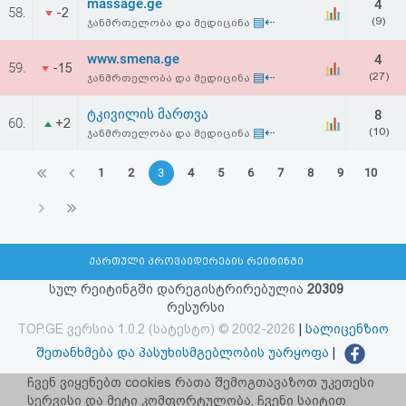
massage.ge
4
58.
-2
▤⇠
(9)
ჯანმრთელობა და მედიცინა
www.smena.ge
4
59.
-15
▤⇠
(27)
ჯანმრთელობა და მედიცინა
ტკივილის მართვა
8
60.
+2
▤⇠
(10)
ჯანმრთელობა და მედიცინა
1
2
3
4
5
6
7
8
9
10
ქართული პროვაიდერების რეიტინგი
სულ რეიტინგში დარეგისტრირებულია
20309
რესურსი
TOP.GE ვერსია 1.0.2 (სატესტო) © 2002-2026
|
სალიცენზიო
შეთანხმება და პასუხისმგებლობის უარყოფა
|
facebook.com/TOP.GE
ჩვენ ვიყენებთ cookies რათა შემოგთავაზოთ უკეთესი
სერვისი და მეტი კომფორტულობა. ჩვენი საიტით
იხილეთ TOP.GE - ის ძველი ვერსია
ბმულზე