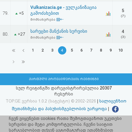
Vulkanizacia.ge - ვულკანიზაცია
5
79.
გამოძახებით
+5
(7)
▤⇠
მომსახურება
სარეცხი მანქანის სერვისი
4
80.
+27
▤⇠
(3)
მომსახურება
1
2
3
4
5
6
7
8
9
10
ქართული პროვაიდერების რეიტინგი
სულ რეიტინგში დარეგისტრირებულია
20307
რესურსი
TOP.GE ვერსია 1.0.2 (სატესტო) © 2002-2026
|
სალიცენზიო
შეთანხმება და პასუხისმგებლობის უარყოფა
|
facebook.com/TOP.GE
ჩვენ ვიყენებთ cookies რათა შემოგთავაზოთ უკეთესი
სერვისი და მეტი კომფორტულობა. ჩვენი საიტით
იხილეთ TOP.GE - ის ძველი ვერსია
ბმულზე
სარგებლობით თქვენ ავტომატურად ეთანხმებით