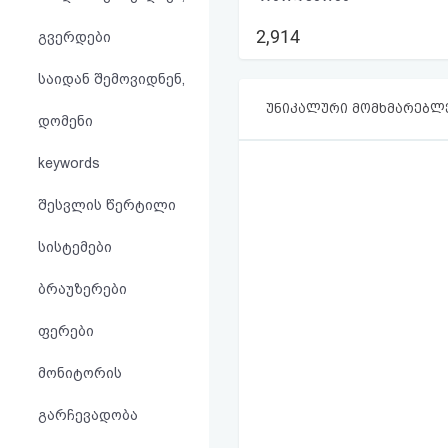
აღდგენა
2,914
გვერდები
HTML
საიდან შემოვიდნენ,
კოდი
უნიკალური მომხმარებლ
დომენი
სალიცენზიო
keywords
შეთანხმება
შესვლის წერტილი
და
სისტემები
პასუხისმგებლობის
ბრაუზერები
უარყოფა
ფერები
მონიტორის
გარჩევადობა