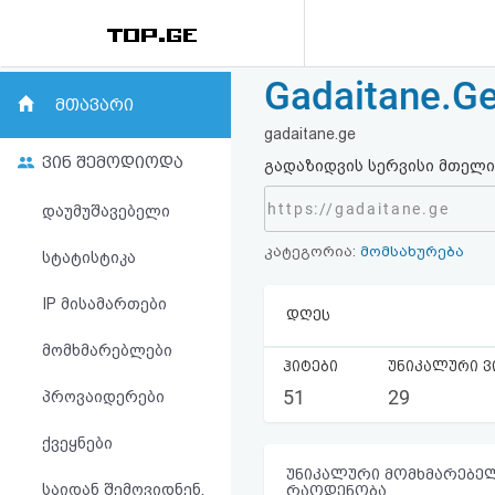
Gadaitane.G
რეიტინგი
მთავარი
gadaitane.ge
(მთავარი)
ვინ შემოდიოდა
გადაზიდვის სერვისი მთელ
ფოსტა
https://gadaitane.ge
დაუმუშავებელი
კატეგორია:
მომსახურება
კითხვა-
სტატისტიკა
პასუხი
IP მისამართები
დღეს
მომხმარებლები
ავტორიზაცია
ჰიტები
უნიკალური ვ
51
29
პროვაიდერები
რეგისტრაცია
ქვეყნები
პაროლის
უნიკალური მომხმარებელ
საიდან შემოვიდნენ,
რაოდენობა