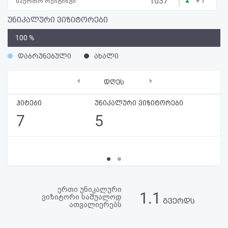
|
1037
+ 1
საერთო რეიტინგი:
აღდგენა
უნიკალური ვიზიტორები
HTML
0
100 %
კოდი
%
დაბრუნებული
ახალი
‹
›
სალიცენზიო
დღეს
შეთანხმება
ჰიტები
უნიკალური ვიზიტორები
7
5
და
პასუხისმგებლობის
უარყოფა
ერთი უნიკალური
1.1
ვიზიტორი საშუალოდ
გვერდს
ათვალიერებს