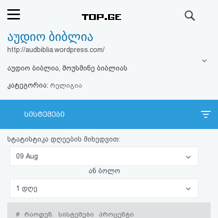
ძიება
აუდიო ბიბლია
რეიტინგი
http://audbiblia.wordpress.com/
(მთავარი)
აუდიო ბიბლია, მოუსმინე ბიბლიას
კატეგორია:
ფოსტა
რელიგია
კითხვა-
სისტემები
პასუხი
სტატისტიკა დღეების მიხედვით:
ავტორიზაცია
09 Aug
ან ბოლო
რეგისტრაცია
1 დღე
პაროლის
#
რაოდენ.
სისტემები
პროცენტი