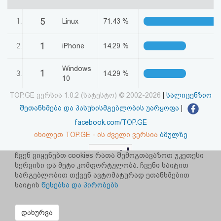
აღდგენა
5
1.
Linux
71.43 %
HTML
1
2.
iPhone
14.29 %
კოდი
Windows
1
3.
14.29 %
სალიცენზიო
10
შეთანხმება
TOP.GE ვერსია 1.0.2 (სატესტო) © 2002-2026
|
სალიცენზიო
შეთანხმება და პასუხისმგებლობის უარყოფა
|
და
facebook.com/TOP.GE
პასუხისმგებლობის
იხილეთ TOP.GE - ის ძველი ვერსია
ბმულზე
უარყოფა
ჩვენ ვიყენებთ cookies რათა შემოგთავაზოთ უკეთესი
რეკლამა TOP.GE - ზე
სერვისი და მეტი კომფორტულობა. ჩვენი საიტით
სარგებლობით თქვენ ავტომატურად ეთანხმებით
TOP.GE-ს სერვერების განთავსებას და ინტერნეტთან კავშირს
უზრუნველყოფს:
CLOUD9
საიტის
წესებსა და პირობებს
დახურვა