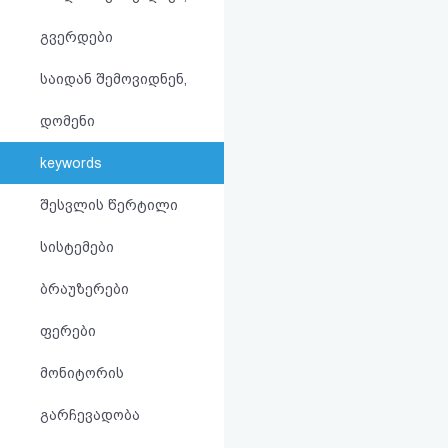
აღდგენა
გვერდები
HTML
საიდან შემოვიდნენ,
კოდი
დომენი
სალიცენზიო
keywords
შეთანხმება
შესვლის წერტილი
და
სისტემები
პასუხისმგებლობის
ბრაუზერები
უარყოფა
ფერები
მონიტორის
გარჩევადობა