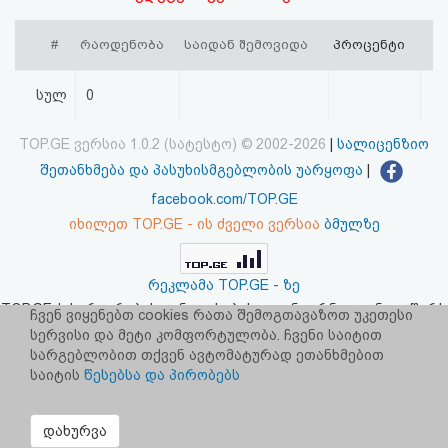
აღდგენა
#
რაოდენობა
საიდან შემოვიდა
პროცენტი
HTML
სულ
0
კოდი
TOP.GE ვერსია 1.0.2 (სატესტო) © 2002-2026
|
სალიცენზიო
სალიცენზიო
შეთანხმება და პასუხისმგებლობის უარყოფა
|
შეთანხმება
facebook.com/TOP.GE
იხილეთ TOP.GE - ის ძველი ვერსია
ბმულზე
და
პასუხისმგებლობის
რეკლამა TOP.GE - ზე
უარყოფა
TOP.GE-ს სერვერების განთავსებას და ინტერნეტთან კავშირს
ჩვენ ვიყენებთ cookies რათა შემოგთავაზოთ უკეთესი
უზრუნველყოფს:
CLOUD9
სერვისი და მეტი კომფორტულობა. ჩვენი საიტით
სარგებლობით თქვენ ავტომატურად ეთანხმებით
საიტის
წესებსა და პირობებს
დახურვა