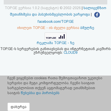
აღდგენა
TOP.GE ვერსია 1.0.2 (სატესტო) © 2002-2026
|
სალიცენზიო
შეთანხმება და პასუხისმგებლობის უარყოფა
|
HTML
facebook.com/TOP.GE
კოდი
იხილეთ TOP.GE - ის ძველი ვერსია
ბმულზე
სალიცენზიო
რეკლამა TOP.GE - ზე
შეთანხმება
TOP.GE-ს სერვერების განთავსებას და ინტერნეტთან კავშირს
უზრუნველყოფს:
CLOUD9
და
პასუხისმგებლობის
უარყოფა
ჩვენ ვიყენებთ cookies რათა შემოგთავაზოთ უკეთესი
სერვისი და მეტი კომფორტულობა. ჩვენი საიტით
სარგებლობით თქვენ ავტომატურად ეთანხმებით
საიტის
წესებსა და პირობებს
დახურვა