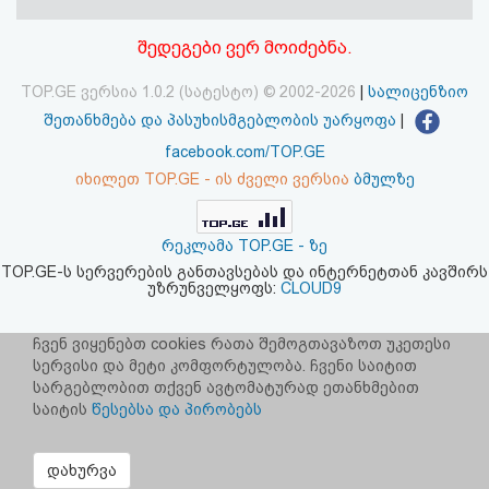
აღდგენა
შედეგები ვერ მოიძებნა.
HTML
TOP.GE ვერსია 1.0.2 (სატესტო) © 2002-2026
|
სალიცენზიო
კოდი
შეთანხმება და პასუხისმგებლობის უარყოფა
|
facebook.com/TOP.GE
სალიცენზიო
იხილეთ TOP.GE - ის ძველი ვერსია
ბმულზე
შეთანხმება
რეკლამა TOP.GE - ზე
და
TOP.GE-ს სერვერების განთავსებას და ინტერნეტთან კავშირს
უზრუნველყოფს:
CLOUD9
პასუხისმგებლობის
უარყოფა
ჩვენ ვიყენებთ cookies რათა შემოგთავაზოთ უკეთესი
სერვისი და მეტი კომფორტულობა. ჩვენი საიტით
სარგებლობით თქვენ ავტომატურად ეთანხმებით
საიტის
წესებსა და პირობებს
დახურვა