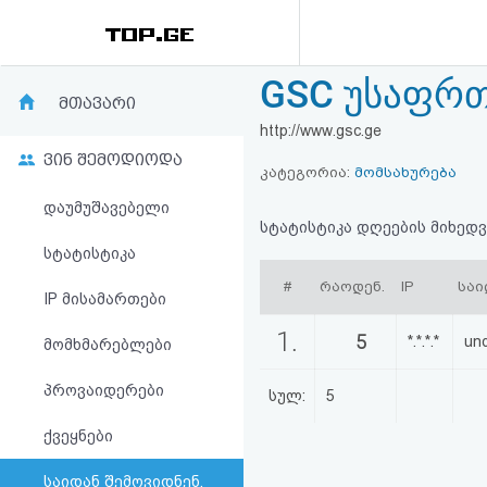
GSC უსაფრთ
რეიტინგი
მთავარი
http://www.gsc.ge
(მთავარი)
ვინ შემოდიოდა
კატეგორია:
მომსახურება
ფოსტა
დაუმუშავებელი
სტატისტიკა დღეების მიხედვ
კითხვა-
სტატისტიკა
#
რაოდენ.
IP
საი
პასუხი
IP მისამართები
1.
5
*.*.*.*
un
მომხმარებლები
ავტორიზაცია
პროვაიდერები
სულ:
5
რეგისტრაცია
ქვეყნები
პაროლის
საიდან შემოვიდნენ,