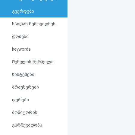
აღდგენა
გვერდები
HTML
საიდან შემოვიდნენ,
კოდი
დომენი
სალიცენზიო
keywords
შეთანხმება
შესვლის წერტილი
და
სისტემები
პასუხისმგებლობის
ბრაუზერები
უარყოფა
ფერები
მონიტორის
გარჩევადობა